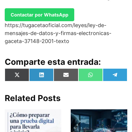
Contactar por WhatsApp
https://tugacetaoficial.com/leyes/ley-de-
mensajes-de-datos-y-firmas-electronicas-
gaceta-37148-2001-texto
Comparte esta entrada:
Compartir
Compartir
Compartir
Compartir
Compa
X
L
E
W
T
en
en
en
en
en
(
i
m
h
e
T
n
a
a
l
w
k
i
t
e
i
e
l
s
g
Related Posts
t
d
A
r
t
I
p
a
e
n
p
m
r
)