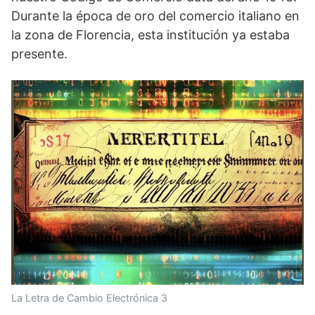
e
n
p
m
Durante la época de oro del comercio italiano en
r
)
la zona de Florencia, esta institución ya estaba
presente.
La Letra de Cambio Electrónica 3