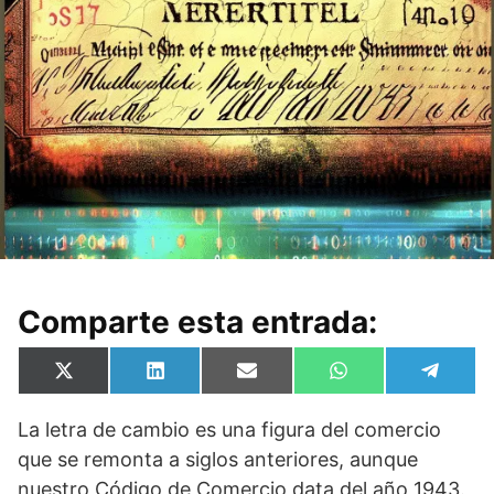
Comparte esta entrada:
Compartir
Compartir
Compartir
Compartir
Compa
X
L
E
W
T
en
en
en
en
en
(
i
m
h
e
T
n
a
a
l
La letra de cambio es una figura del comercio
w
k
i
t
e
i
e
l
s
g
que se remonta a siglos anteriores, aunque
t
d
A
r
t
I
p
a
nuestro Código de Comercio data del año 1943.