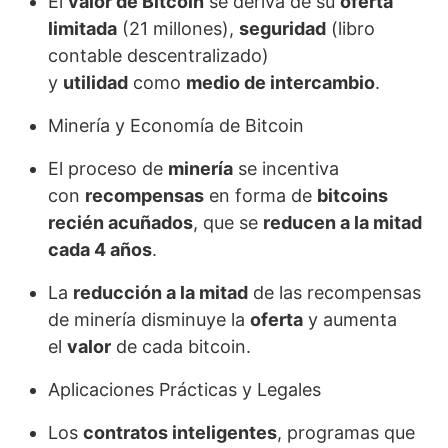
El
valor de Bitcoin
se deriva de su
oferta
limitada
(21 millones),
seguridad
(libro
contable descentralizado)
y
utilidad
como
medio de intercambio
.
Minería y Economía de Bitcoin
El proceso de
minería
se incentiva
con
recompensas
en forma de
bitcoins
recién acuñados
, que se
reducen a la mitad
cada 4 años
.
La
reducción a la mitad
de las recompensas
de minería disminuye la
oferta
y aumenta
el
valor
de cada bitcoin.
Aplicaciones Prácticas y Legales
Los
contratos inteligentes
, programas que