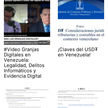
r
)
#Video Granjas
¡Claves del USD₮
Digitales en
en Venezuela!
Venezuela:
Legalidad, Delitos
Informáticos y
Evidencia Digital