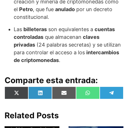
creación y minería de criptomonedas como
el
Petro
, que fue
anulado
por un decreto
constitucional.
Las
billeteras
son equivalentes a
cuentas
controladas
que almacenan
claves
privadas
(24 palabras secretas) y se utilizan
para controlar el acceso a los
intercambios
de criptomonedas
.
Comparte esta entrada:
Compartir
Compartir
Compartir
Compartir
Compa
X
L
E
W
T
en
en
en
en
en
(
i
m
h
e
T
n
a
a
l
w
k
i
t
e
i
e
l
s
g
Related Posts
t
d
A
r
t
I
p
a
e
n
p
m