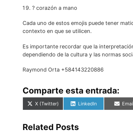
? corazón a mano
Cada uno de estos emojis puede tener mati
contexto en que se utilicen.
Es importante recordar que la interpretació
dependiendo de la cultura y las normas soci
Raymond Orta +584143220886
Comparte esta entrada:
Compartir
Compartir
Comp
X (Twitter)
LinkedIn
Emai
en
en
en
Related Posts