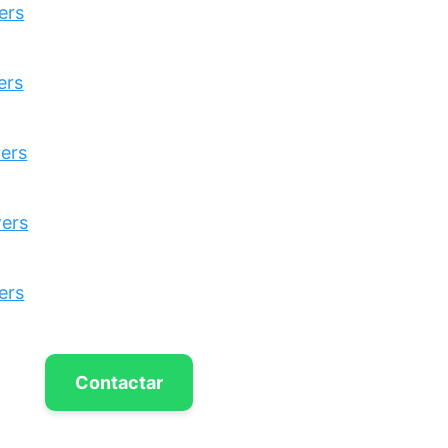
ers
ers
wers
wers
ers
Contactar