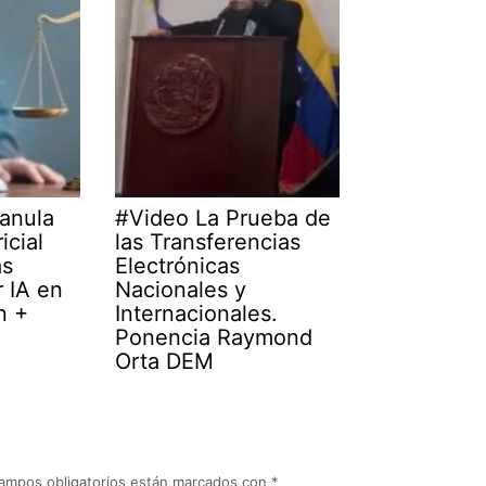
 anula
#Video La Prueba de
icial
las Transferencias
as
Electrónicas
 IA en
Nacionales y
n +
Internacionales.
Ponencia Raymond
Orta DEM
ampos obligatorios están marcados con
*