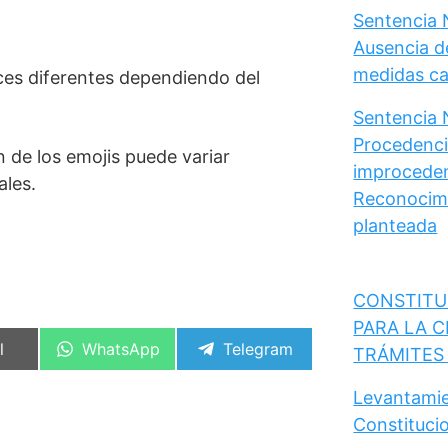
Sentencia 
Ausencia d
medidas cau
ces diferentes dependiendo del
Sentencia 
Procedencia
n de los emojis puede variar
improceden
ales.
Reconocimi
planteada
CONSTITU
PARA LA C
artir
Compartir
Compartir
l
WhatsApp
Telegram
TRÁMITES
en
en
Levantamie
Constituci