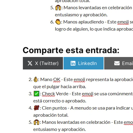
Comparte esta entrada:
Compartir
Compartir
Comp
X (Twitter)
LinkedIn
Emai
en
en
en