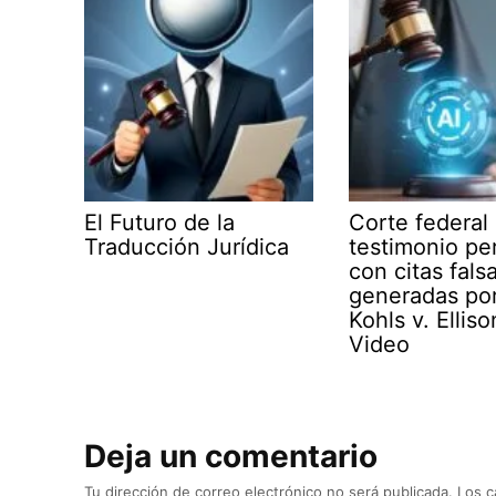
El Futuro de la
Corte federal
Traducción Jurídica
testimonio per
con citas fals
generadas por
Kohls v. Elliso
Video
Deja un comentario
Tu dirección de correo electrónico no será publicada.
Los c