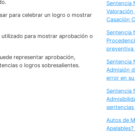
do.
Sentencia N
Valoración 
usar para celebrar un logro o mostrar
Casación Ci
Sentencia N
r utilizado para mostrar aprobación o
Procedenci
preventiva d
 puede representar aprobación,
Sentencia N
encias o logros sobresalientes.
Admisión d
error en s
Sentencia N
Admisibili
sentencias 
Autos de M
Apelables?