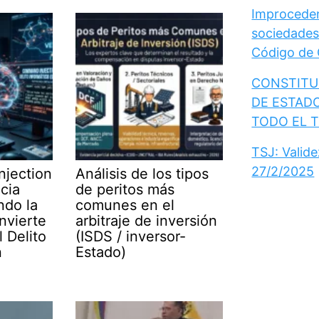
Improceden
sociedades
Código de
CONSTITUC
DE ESTAD
TODO EL 
TSJ: Valid
27/2/2025
njection
Análisis de los tipos
ncia
de peritos más
ndo la
comunes en el
nvierte
arbitraje de inversión
 Delito
(ISDS / inversor-
n
Estado)