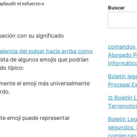
Buscar
bación con su significado
comandos /
alencia del pulgar hacia arriba como
Abogado Pr
ista de algunos emojis que podrían
Informátic
do típico:
Boletin le
lemente el emoji más universalmente
Procesal E
rdo.
⚖️ Boletín 
Terremoto
ste emoji puede representar
Boletín Leg
segundos. 
comienzan