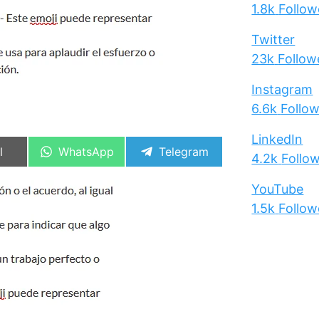
1.8k
Follow
Twitter
23k
Follow
Instagram
6.6k
Follo
LinkedIn
artir
Compartir
Compartir
l
WhatsApp
Telegram
4.2k
Follo
en
en
YouTube
1.5k
Follow