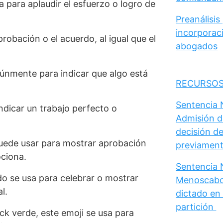
 para aplaudir el esfuerzo o logro de
Preanálisis
incorporaci
robación o el acuerdo, al igual que el
abogados
únmente para indicar que algo está
RECURSOS
Sentencia N
ndicar un trabajo perfecto o
Admisión d
decisión de
puede usar para mostrar aprobación
previament
ociona.
Sentencia N
do se usa para celebrar o mostrar
Menoscabo 
l.
dictado en 
partición
eck verde, este emoji se usa para