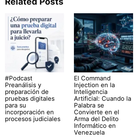
Related Posts
t
d
A
r
t
I
p
a
e
n
p
m
r
)
#Podcast
El Command
Preanálisis y
Injection en la
preparación de
Inteligencia
pruebas digitales
Artificial: Cuando la
para su
Palabra se
incorporación en
Convierte en el
procesos judiciales
Arma del Delito
Informático en
Venezuela