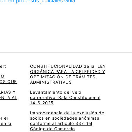
ón en procesos judiciales Guía
ert
CONSTITUCIONALIDAD de la LEY
ORGÁNICA PARA LA CELERIDAD Y
TO
OPTIMIZACIÓN DE TRÁMITES
OS QUE
ADMINISTRATIVOS
RIAS Y
Levantamiento del velo
ENTA AL
corporativo: Sala Constitucional
14-5-2025
Improcedencia de la exclusión de
r el
socios en sociedades anónimas
 en la
conforme al artículo 337 del
Código de Comercio