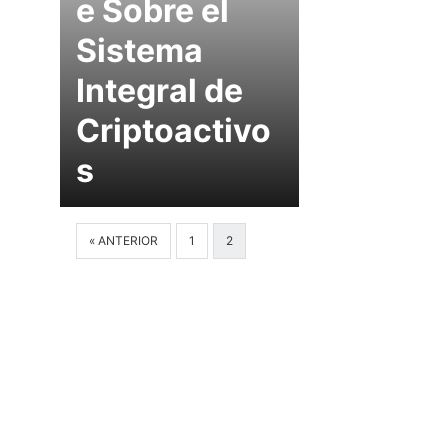
e Sobre el
Sistema
Integral de
Criptoactivo
s
« ANTERIOR
1
2