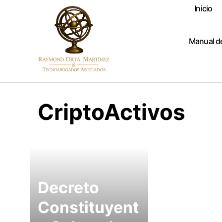
Skip
Inicio
to
content
Manual d
CriptoActivos
Decreto
Constituyent