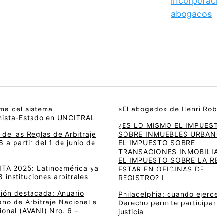
incorporaci
abogados
rma del sistema
«El abogado» de Henri Rob
onista-Estado en UNCITRAL
¿ES LO MISMO EL IMPUES
de las Reglas de Arbitraje
SOBRE INMUEBLES URBAN
 a partir del 1 de junio de
EL IMPUESTO SOBRE
TRANSACIONES INMOBILIA
EL IMPUESTO SOBRE LA R
 ITA 2025: Latinoamérica ya
ESTAR EN OFICINAS DE
8 instituciones arbitrales
REGISTRO? I
ción destacada: Anuario
Philadelphia: cuando ejerce
no de Arbitraje Nacional e
Derecho permite participar
ional (AVANI) Nro. 6 –
justicia