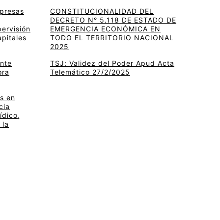
mpresas
CONSTITUCIONALIDAD DEL
DECRETO N° 5.118 DE ESTADO DE
pervisión
EMERGENCIA ECONÓMICA EN
apitales
TODO EL TERRITORIO NACIONAL
2025
ante
TSJ: Validez del Poder Apud Acta
ora
Telemático 27/2/2025
s en
cia
ídico,
 la