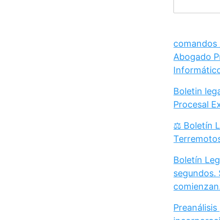
comandos /
Abogado Pr
Informátic
Boletin le
Procesal E
⚖️ Boletín 
Terremoto
Boletín Leg
segundos. 
comienzan
Preanálisis