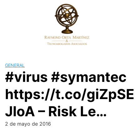
Skip
to
content
GENERAL
#virus #symantec
https://t.co/giZpSE
JIoA – Risk Le…
2 de mayo de 2016