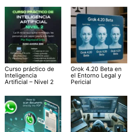
t
I
p
a
e
n
p
m
r
)
Curso práctico de
Grok 4.20 Beta en
Inteligencia
el Entorno Legal y
Artificial – Nivel 2
Pericial