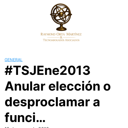
Skip
to
content
GENERAL
#TSJEne2013
Anular elección o
desproclamar a
funci…