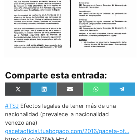
Comparte esta entrada:
Compartir
Compartir
Compartir
Compartir
Compa
X
L
E
W
T
en
en
en
en
en
(
i
m
h
e
T
n
a
a
l
#TSJ
Efectos legales de tener más de una
w
k
i
t
e
i
e
l
s
g
nacionalidad (prevalece la nacionalidad
t
d
A
r
t
I
p
a
venezolana)
e
n
p
m
gacetaoficial.tuabogado.com/2016/gaceta-of…
r
)
https://t.co/piZjWNHtt4