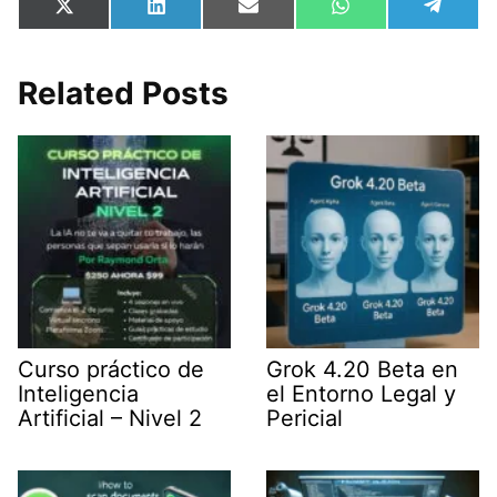
Compartir
Compartir
Compartir
Compartir
Compa
X
L
E
W
T
en
en
en
en
en
(
i
m
h
e
T
n
a
a
l
w
k
i
t
e
i
e
l
s
g
Related Posts
t
d
A
r
t
I
p
a
e
n
p
m
r
)
Curso práctico de
Grok 4.20 Beta en
Inteligencia
el Entorno Legal y
Artificial – Nivel 2
Pericial