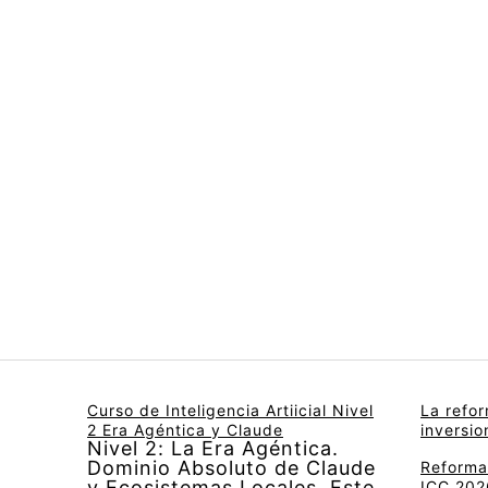
Curso de Inteligencia Artiicial Nivel
La refo
2 Era Agéntica y Claude
inversi
Nivel 2: La Era Agéntica.
Dominio Absoluto de Claude
Reforma 
y Ecosistemas Locales. Este
ICC 2026