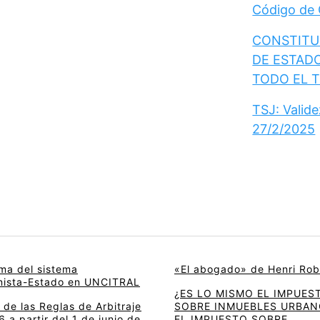
Código de
CONSTITUC
DE ESTAD
TODO EL 
TSJ: Valid
27/2/2025
rma del sistema
«El abogado» de Henri Rob
onista-Estado en UNCITRAL
¿ES LO MISMO EL IMPUES
de las Reglas de Arbitraje
SOBRE INMUEBLES URBAN
 a partir del 1 de junio de
EL IMPUESTO SOBRE