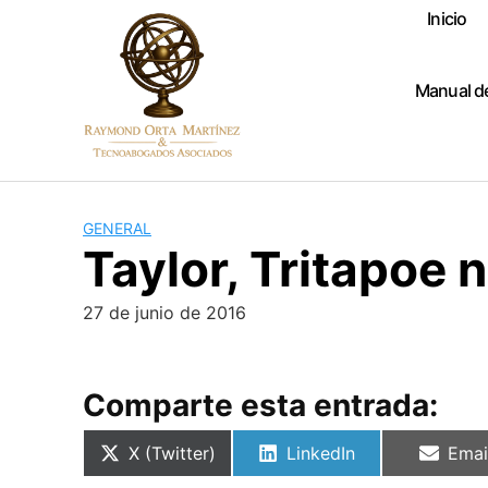
Skip
Inicio
to
content
Manual d
GENERAL
Taylor, Tritapoe
27 de junio de 2016
Comparte esta entrada:
Compartir
Compartir
Comp
X (Twitter)
LinkedIn
Emai
en
en
en