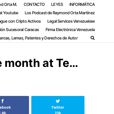
nd Orta M.
CONTACTO
LEYES
INFORMÁTICA
al Youtube
Los Podcast de Raymond Orta Martínez
ague con Cripto Activos
Legal Services Venezuelaw
ión Sucesoral Caracas
Firma Electrónica Venezuela
Marcas, Lemas, Patentes y Derechos de Autor
e month at Te…
cebook
Twitter
1.8k
23k