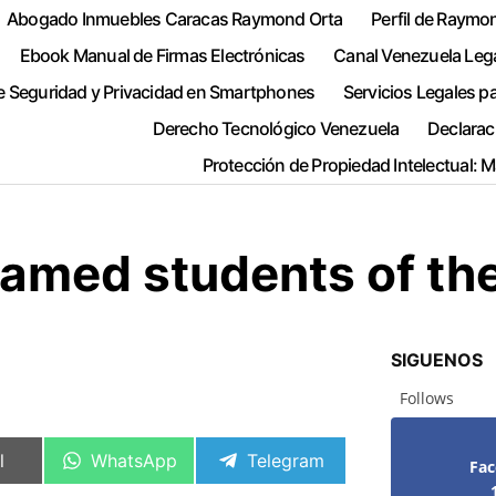
Abogado Inmuebles Caracas Raymond Orta
Perfil de Raymo
Ebook Manual de Firmas Electrónicas
Canal Venezuela Leg
e Seguridad y Privacidad en Smartphones
Servicios Legales p
Derecho Tecnológico Venezuela
Declarac
Protección de Propiedad Intelectual: 
 named students of th
SIGUENOS
Follows
artir
Compartir
Compartir
l
WhatsApp
Telegram
Fa
en
en