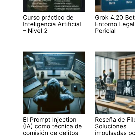
Curso práctico de
Grok 4.20 Bet
Inteligencia Artificial
Entorno Legal
– Nivel 2
Pericial
El Prompt Injection
Reseña de Fil
(IA) como técnica de
Soluciones
comisión de delitos
impulsadas po