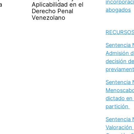
incorporaci
a
Aplicabilidad en el
abogados
Derecho Penal
Venezolano
RECURSOS
Sentencia N
Admisión d
decisión de
previament
Sentencia N
Menoscabo 
dictado en 
partición
Sentencia N
Valoración 