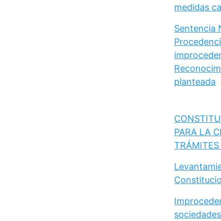
medidas cau
Sentencia 
Procedencia
improceden
Reconocimi
planteada
CONSTITU
PARA LA C
TRÁMITES
Levantamie
Constituci
Improceden
sociedades