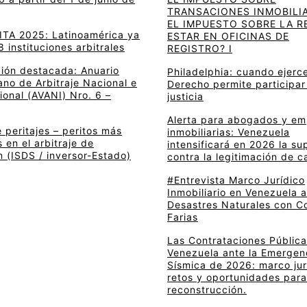
TRANSACIONES INMOBILIA
EL IMPUESTO SOBRE LA R
 ITA 2025: Latinoamérica ya
ESTAR EN OFICINAS DE
8 instituciones arbitrales
REGISTRO? I
ción destacada: Anuario
Philadelphia: cuando ejerce
no de Arbitraje Nacional e
Derecho permite participar
ional (AVANI) Nro. 6 –
justicia
Alerta para abogados y e
 peritajes – peritos más
inmobiliarias: Venezuela
en el arbitraje de
intensificará en 2026 la su
n (ISDS / inversor-Estado)
contra la legitimación de c
#Entrevista Marco Jurídico
Inmobiliario en Venezuela 
Desastres Naturales con C
Farias
Las Contrataciones Pública
Venezuela ante la Emergen
Sísmica de 2026: marco jur
retos y oportunidades para
reconstrucción.