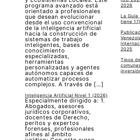
programa avanzado está
2026
orientado a profesionales
La Guía
que desean evolucionar
tiene 17
desde el uso convencional
de la inteligencia artificial
Publica
hacia la construcción de
Venezola
sistemas de trabajo
Internac
inteligentes, bases de
2025
conocimiento
especializadas,
Tipos de
herramientas
comunes 
personalizadas y agentes
inversió
autónomos capaces de
automatizar procesos
complejos. A través de […]
Inteligencia Artificial Nivel 1 (2026)
Especialmente dirigido a: 1.
Abogados, asesores
jurídicos corporativos,
docentes de Derecho,
peritos y expertos
forenses, profesionales
afines al ámbito
jurídico: Con este curso