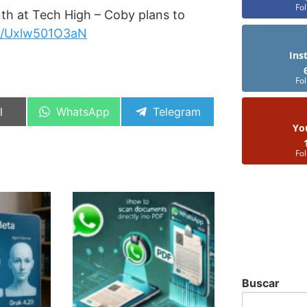
Fo
th at Tech High – Coby plans to
y/Uxlw501O3aN
Ins
Fo
artir
Compartir
Compartir
l
WhatsApp
Telegram
en
en
Yo
Fo
Buscar