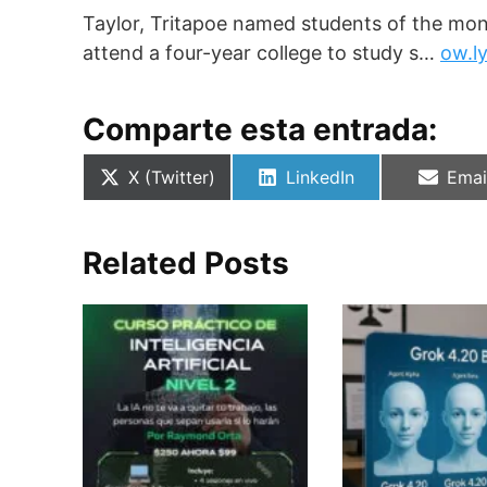
Taylor, Tritapoe named students of the mon
attend a four-year college to study s…
ow.l
Comparte esta entrada:
Compartir
Compartir
Comp
X (Twitter)
LinkedIn
Emai
en
en
en
Related Posts