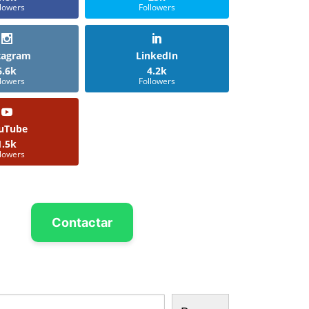
llowers
Followers
tagram
LinkedIn
6.6k
4.2k
llowers
Followers
uTube
1.5k
llowers
Contactar