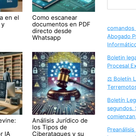
a en el
Como escanear
 y
documentos en PDF
comandos /
directo desde
Abogado Pr
Whatsapp
Informátic
Boletin le
Procesal E
⚖️ Boletín 
Terremoto
Boletín Leg
segundos. 
comienzan
evine:
Análisis Jurídico de
los Tipos de
Preanálisis
r IA
Ciberataques y su