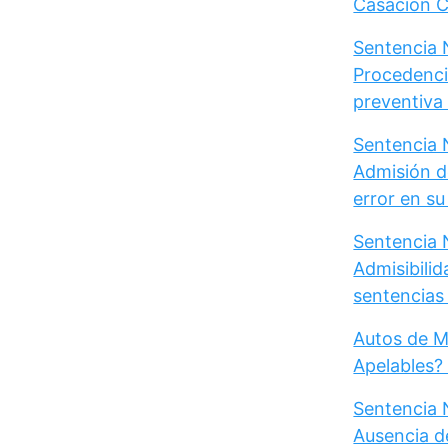
Casación Ci
Sentencia N
Procedenci
preventiva d
Sentencia N
Admisión d
error en s
Sentencia N
Admisibili
sentencias 
Autos de M
Apelables?
Sentencia 
Ausencia d