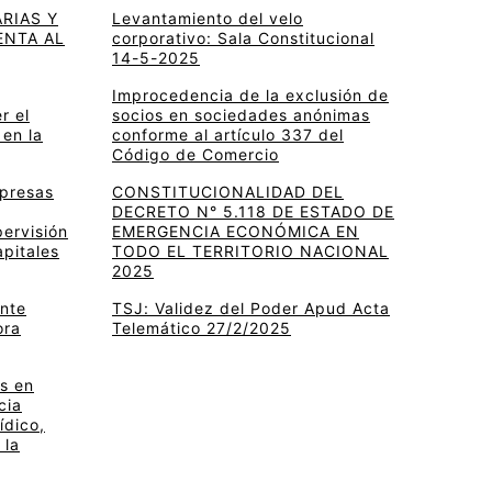
RIAS Y
Levantamiento del velo
ENTA AL
corporativo: Sala Constitucional
14-5-2025
Improcedencia de la exclusión de
r el
socios en sociedades anónimas
 en la
conforme al artículo 337 del
Código de Comercio
mpresas
CONSTITUCIONALIDAD DEL
DECRETO N° 5.118 DE ESTADO DE
pervisión
EMERGENCIA ECONÓMICA EN
apitales
TODO EL TERRITORIO NACIONAL
2025
ante
TSJ: Validez del Poder Apud Acta
ora
Telemático 27/2/2025
s en
cia
ídico,
 la