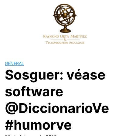
Skip
to
content
GENERAL
Sosguer: véase
software
@DiccionarioVe
#humorve