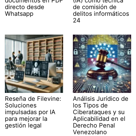
documentos en PDF
(IA) como técnica
directo desde
de comisión de
Whatsapp
delitos informáticos
24
Reseña de Filevine:
Análisis Jurídico de
Soluciones
los Tipos de
impulsadas por IA
Ciberataques y su
para mejorar la
Aplicabilidad en el
gestión legal
Derecho Penal
Venezolano