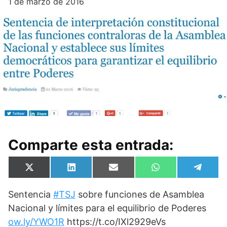
1 de marzo de 2016
Comparte esta entrada:
Compartir
Compartir
Compartir
Compartir
Compa
X
L
E
W
T
en
en
en
en
en
(
i
m
h
e
T
n
a
a
l
Sentencia
#TSJ
sobre funciones de Asamblea
w
k
i
t
e
i
e
l
s
g
Nacional y límites para el equilibrio de Poderes
t
d
A
r
t
I
p
a
ow.ly/YWO1R
https://t.co/IXl2929eVs