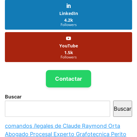
LinkedIn
4.2k
Followers
YouTube
1.5k
Followers
Contactar
Buscar
Buscar
comandos /legales de Claude Raymond Orta
Abogado Procesal Experto Grafotecnica Perito