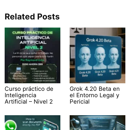
en
en
en
en
en
(
i
m
h
e
T
n
a
a
l
w
k
i
t
e
i
e
l
s
g
Related Posts
t
d
A
r
t
I
p
a
e
n
p
m
r
)
Curso práctico de
Grok 4.20 Beta en
Inteligencia
el Entorno Legal y
Artificial – Nivel 2
Pericial