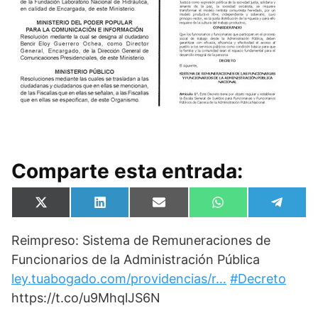
Comparte esta entrada:
Compartir
Compartir
Compartir
Compartir
Compa
X
L
E
W
T
en
en
en
en
en
(
i
m
h
e
T
n
a
a
l
Reimpreso: Sistema de Remuneraciones de
w
k
i
t
e
i
e
l
s
g
Funcionarios de la Administración Pública
t
d
A
r
t
I
p
a
ley.tuabogado.com/providencias/r…
#Decreto
e
n
p
m
https://t.co/u9MhqlJS6N
r
)