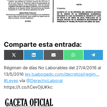
Comparte esta entrada:
Compartir
Compartir
Compartir
Compartir
Compa
X
L
E
W
T
en
en
en
en
en
(
i
m
h
e
T
n
a
a
l
Régimen de días No Laborables del 27/4/2016 al
w
k
i
t
e
i
e
l
s
g
13/5/2016
ley.tuabogado.com/decretos/regim…
t
d
A
r
t
I
p
a
#Leyes
vía
@DerechoLaboral
e
n
p
m
https://t.co/tCevOjUKkc
r
)