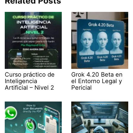
Related Posts
t
d
A
r
t
I
p
a
e
n
p
m
r
)
Curso práctico de
Grok 4.20 Beta en
Inteligencia
el Entorno Legal y
Artificial – Nivel 2
Pericial