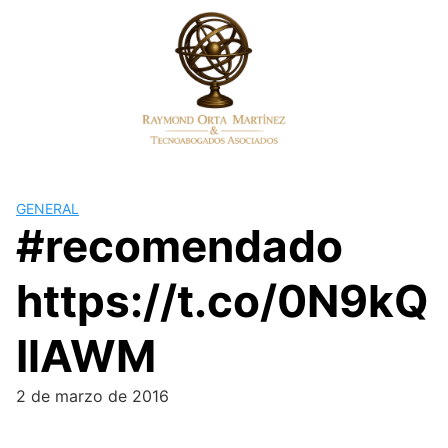
Skip
to
content
GENERAL
#recomendado
https://t.co/0N9kQ
IlAWM
2 de marzo de 2016