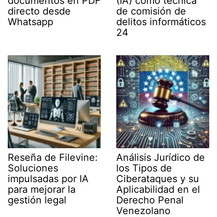
documentos en PDF
(IA) como técnica
directo desde
de comisión de
Whatsapp
delitos informáticos
24
Reseña de Filevine:
Análisis Jurídico de
Soluciones
los Tipos de
impulsadas por IA
Ciberataques y su
para mejorar la
Aplicabilidad en el
gestión legal
Derecho Penal
Venezolano