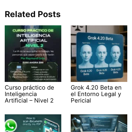
T
n
a
a
l
w
k
i
t
e
i
e
l
s
g
Related Posts
t
d
A
r
t
I
p
a
e
n
p
m
r
)
Curso práctico de
Grok 4.20 Beta en
Inteligencia
el Entorno Legal y
Artificial – Nivel 2
Pericial