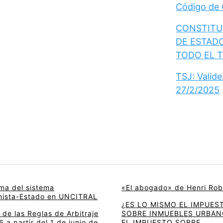
Código de
CONSTITUC
DE ESTAD
TODO EL 
TSJ: Valid
27/2/2025
rma del sistema
«El abogado» de Henri Rob
onista-Estado en UNCITRAL
¿ES LO MISMO EL IMPUES
de las Reglas de Arbitraje
SOBRE INMUEBLES URBAN
 a partir del 1 de junio de
EL IMPUESTO SOBRE