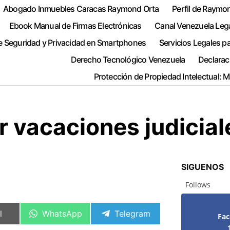
Abogado Inmuebles Caracas Raymond Orta
Perfil de Raymo
Ebook Manual de Firmas Electrónicas
Canal Venezuela Leg
e Seguridad y Privacidad en Smartphones
Servicios Legales p
Derecho Tecnológico Venezuela
Declarac
Protección de Propiedad Intelectual: 
r vacaciones judicial
SIGUENOS
Follows
artir
Compartir
Compartir
l
WhatsApp
Telegram
Fa
en
en