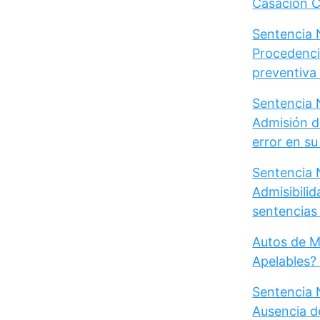
Casación Ci
Sentencia N
Procedenci
preventiva d
Sentencia N
Admisión d
error en s
Sentencia N
Admisibili
sentencias 
Autos de M
Apelables?
Sentencia 
Ausencia d