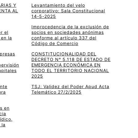
RIAS Y
Levantamiento del velo
ENTA AL
corporativo: Sala Constitucional
14-5-2025
Improcedencia de la exclusión de
r el
socios en sociedades anónimas
 en la
conforme al artículo 337 del
Código de Comercio
mpresas
CONSTITUCIONALIDAD DEL
DECRETO N° 5.118 DE ESTADO DE
pervisión
EMERGENCIA ECONÓMICA EN
apitales
TODO EL TERRITORIO NACIONAL
2025
ante
TSJ: Validez del Poder Apud Acta
ora
Telemático 27/2/2025
s en
cia
ídico,
 la