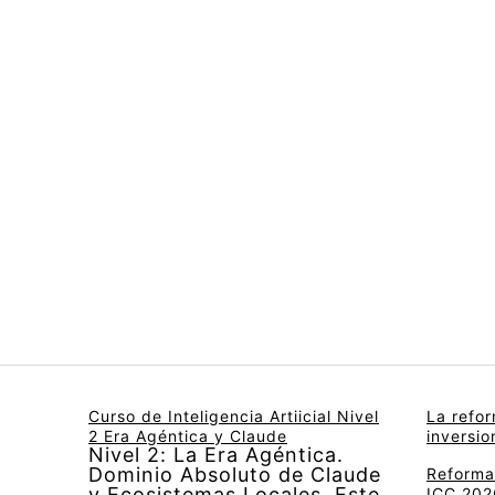
Curso de Inteligencia Artiicial Nivel
La refo
2 Era Agéntica y Claude
inversi
Nivel 2: La Era Agéntica.
Dominio Absoluto de Claude
Reforma 
y Ecosistemas Locales. Este
ICC 2026