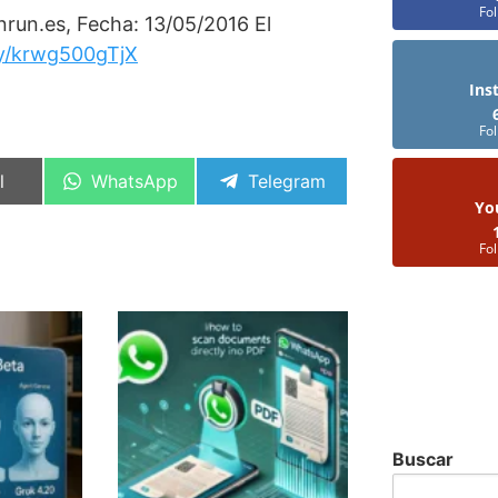
Fo
nrun.es, Fecha: 13/05/2016 El
y/krwg500gTjX
Ins
Fo
artir
Compartir
Compartir
l
WhatsApp
Telegram
en
en
Yo
Fo
Buscar