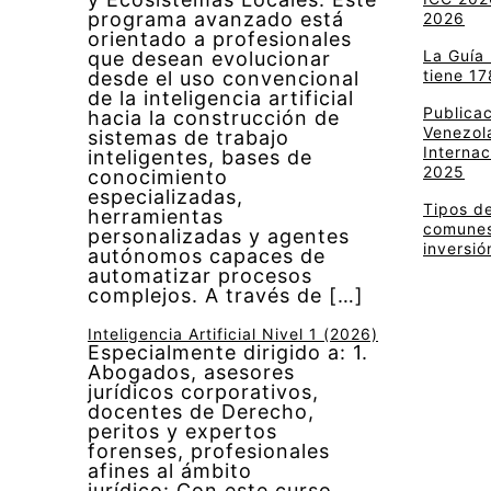
programa avanzado está
2026
orientado a profesionales
La Guía
que desean evolucionar
tiene 17
desde el uso convencional
de la inteligencia artificial
Publica
hacia la construcción de
Venezola
sistemas de trabajo
Internac
inteligentes, bases de
2025
conocimiento
especializadas,
Tipos de
herramientas
comunes 
personalizadas y agentes
inversió
autónomos capaces de
automatizar procesos
complejos. A través de […]
Inteligencia Artificial Nivel 1 (2026)
Especialmente dirigido a: 1.
Abogados, asesores
jurídicos corporativos,
docentes de Derecho,
peritos y expertos
forenses, profesionales
afines al ámbito
jurídico: Con este curso