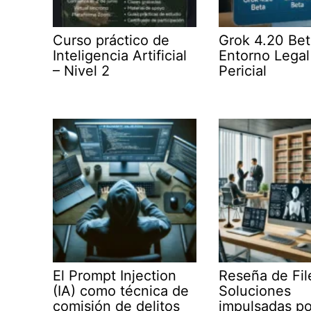
Curso práctico de
Grok 4.20 Bet
Inteligencia Artificial
Entorno Legal
– Nivel 2
Pericial
El Prompt Injection
Reseña de Fil
(IA) como técnica de
Soluciones
comisión de delitos
impulsadas po