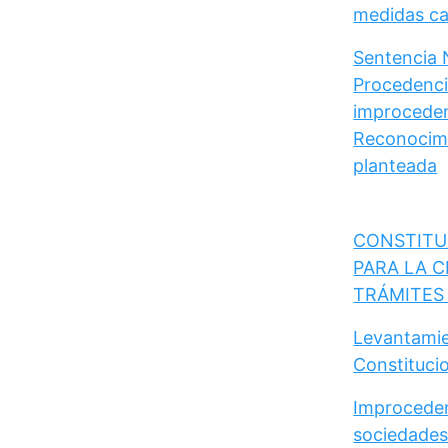
medidas cau
Sentencia 
Procedencia
improceden
Reconocimi
planteada
CONSTITU
PARA LA C
TRÁMITES
Levantamie
Constituci
Improceden
sociedades