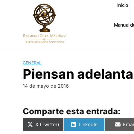
Skip
Inicio
to
content
Manual d
GENERAL
Piensan adelanta
14 de mayo de 2016
Comparte esta entrada:
Compartir
Compartir
Comp
X (Twitter)
LinkedIn
Emai
en
en
en