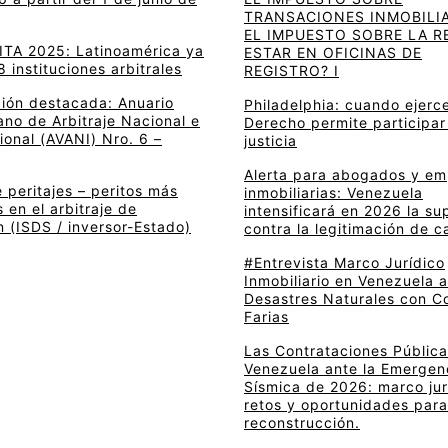
TRANSACIONES INMOBILIA
EL IMPUESTO SOBRE LA R
 ITA 2025: Latinoamérica ya
ESTAR EN OFICINAS DE
8 instituciones arbitrales
REGISTRO? I
ción destacada: Anuario
Philadelphia: cuando ejerce
no de Arbitraje Nacional e
Derecho permite participar
ional (AVANI) Nro. 6 –
justicia
Alerta para abogados y e
 peritajes – peritos más
inmobiliarias: Venezuela
en el arbitraje de
intensificará en 2026 la su
n (ISDS / inversor-Estado)
contra la legitimación de c
#Entrevista Marco Jurídico
Inmobiliario en Venezuela 
Desastres Naturales con C
Farias
Las Contrataciones Pública
Venezuela ante la Emergen
Sísmica de 2026: marco jur
retos y oportunidades para
reconstrucción.