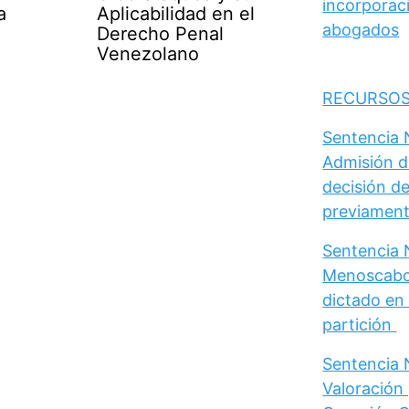
incorporaci
a
Aplicabilidad en el
abogados
Derecho Penal
Venezolano
RECURSOS
Sentencia N
Admisión d
decisión de
previament
Sentencia N
Menoscabo 
dictado en 
partición
Sentencia N
Valoración 