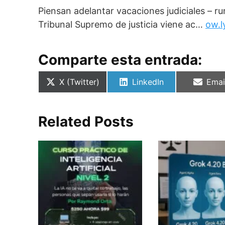
Piensan adelantar vacaciones judiciales – ru
Tribunal Supremo de justicia viene ac…
ow.l
Comparte esta entrada:
Compartir
Compartir
Comp
X (Twitter)
LinkedIn
Emai
en
en
en
Related Posts