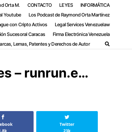
nd Orta M.
CONTACTO
LEYES
INFORMÁTICA
al Youtube
Los Podcast de Raymond Orta Martínez
ague con Cripto Activos
Legal Services Venezuelaw
ión Sucesoral Caracas
Firma Electrónica Venezuela
Marcas, Lemas, Patentes y Derechos de Autor
es – runrun.e…
cebook
Twitter
1.8k
23k