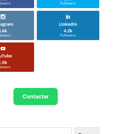
llowers
Followers
tagram
LinkedIn
6.6k
4.2k
llowers
Followers
uTube
1.5k
llowers
Contactar