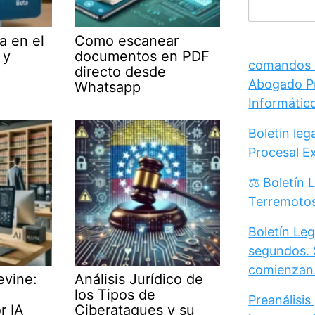
a en el
Como escanear
 y
documentos en PDF
comandos /
directo desde
Abogado Pr
Whatsapp
Informátic
Boletin le
Procesal E
⚖️ Boletín 
Terremoto
Boletín Leg
segundos. 
comienzan
evine:
Análisis Jurídico de
los Tipos de
Preanálisis
r IA
Ciberataques y su