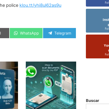
Fo
the police
klou.tt/yhi8ul62as9u
Ins
Fo
artir
Compartir
Compartir
l
WhatsApp
Telegram
en
en
Yo
Fo
Buscar