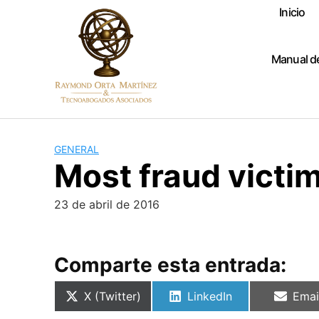
Skip
Inicio
to
content
Manual d
GENERAL
Most fraud victim
23 de abril de 2016
Comparte esta entrada:
Compartir
Compartir
Comp
X (Twitter)
LinkedIn
Emai
en
en
en