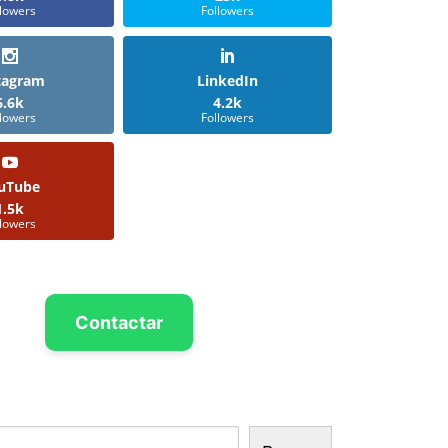
llowers
Followers
tagram
LinkedIn
6.6k
4.2k
llowers
Followers
uTube
1.5k
llowers
Contactar