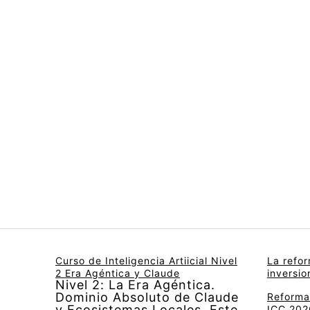
Curso de Inteligencia Artiicial Nivel
La refo
2 Era Agéntica y Claude
inversi
Nivel 2: La Era Agéntica.
Dominio Absoluto de Claude
Reforma 
y Ecosistemas Locales. Este
ICC 2026