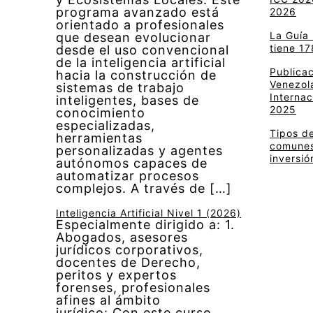
programa avanzado está
2026
orientado a profesionales
La Guía
que desean evolucionar
tiene 17
desde el uso convencional
de la inteligencia artificial
Publica
hacia la construcción de
Venezola
sistemas de trabajo
Internac
inteligentes, bases de
2025
conocimiento
especializadas,
Tipos de
herramientas
comunes 
personalizadas y agentes
inversió
autónomos capaces de
automatizar procesos
complejos. A través de […]
Inteligencia Artificial Nivel 1 (2026)
Especialmente dirigido a: 1.
Abogados, asesores
jurídicos corporativos,
docentes de Derecho,
peritos y expertos
forenses, profesionales
afines al ámbito
jurídico: Con este curso