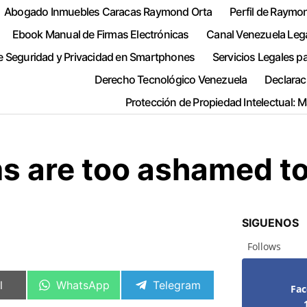
Abogado Inmuebles Caracas Raymond Orta
Perfil de Raymo
Ebook Manual de Firmas Electrónicas
Canal Venezuela Leg
e Seguridad y Privacidad en Smartphones
Servicios Legales p
Derecho Tecnológico Venezuela
Declarac
Protección de Propiedad Intelectual: 
s are too ashamed to 
SIGUENOS
Follows
artir
Compartir
Compartir
l
WhatsApp
Telegram
Fa
en
en