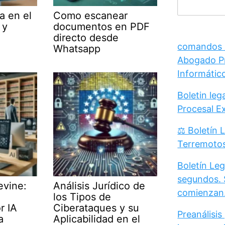
a en el
Como escanear
 y
documentos en PDF
directo desde
comandos /
Whatsapp
Abogado Pr
Informátic
Boletin le
Procesal E
⚖️ Boletín 
Terremoto
Boletín Leg
segundos. 
evine:
Análisis Jurídico de
comienzan
los Tipos de
r IA
Ciberataques y su
Preanálisis
a
Aplicabilidad en el