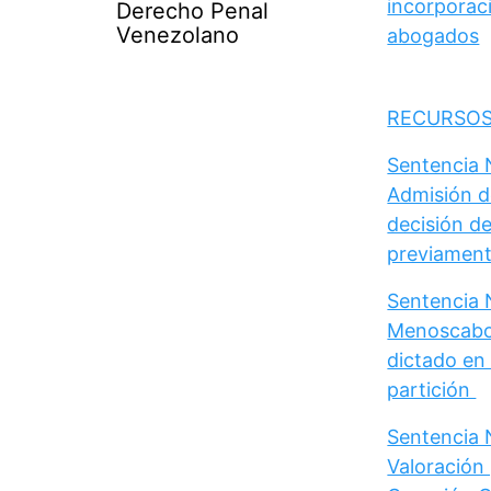
incorporaci
Derecho Penal
Venezolano
abogados
RECURSOS
Sentencia N
Admisión d
decisión de
previament
Sentencia N
Menoscabo 
dictado en 
partición
Sentencia N
Valoración 