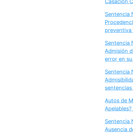
Casación Ci
Sentencia N
Procedenci
preventiva d
Sentencia N
Admisión d
error en s
Sentencia N
Admisibili
sentencias 
Autos de M
Apelables?
Sentencia 
Ausencia d