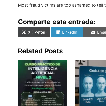
Most fraud victims are too ashamed to tell 
Comparte esta entrada:
Compartir
Compartir
Comp
X (Twitter)
LinkedIn
Emai
en
en
en
Related Posts