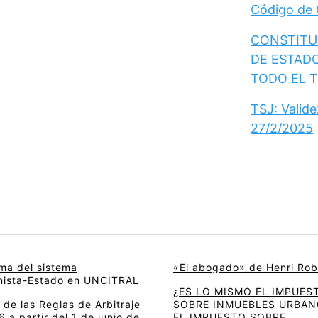
Código de
CONSTITUC
DE ESTAD
TODO EL 
TSJ: Valid
27/2/2025
rma del sistema
«El abogado» de Henri Rob
onista-Estado en UNCITRAL
¿ES LO MISMO EL IMPUES
de las Reglas de Arbitraje
SOBRE INMUEBLES URBAN
 a partir del 1 de junio de
EL IMPUESTO SOBRE