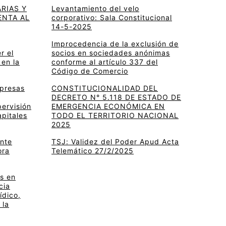
RIAS Y
Levantamiento del velo
ENTA AL
corporativo: Sala Constitucional
14-5-2025
Improcedencia de la exclusión de
r el
socios en sociedades anónimas
 en la
conforme al artículo 337 del
Código de Comercio
mpresas
CONSTITUCIONALIDAD DEL
DECRETO N° 5.118 DE ESTADO DE
pervisión
EMERGENCIA ECONÓMICA EN
apitales
TODO EL TERRITORIO NACIONAL
2025
ante
TSJ: Validez del Poder Apud Acta
ora
Telemático 27/2/2025
s en
cia
ídico,
 la