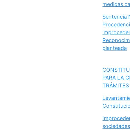
medidas cau
Sentencia 
Procedencia
improceden
Reconocimi
planteada
CONSTITU
PARA LA C
TRÁMITES
Levantamie
Constituci
Improceden
sociedades