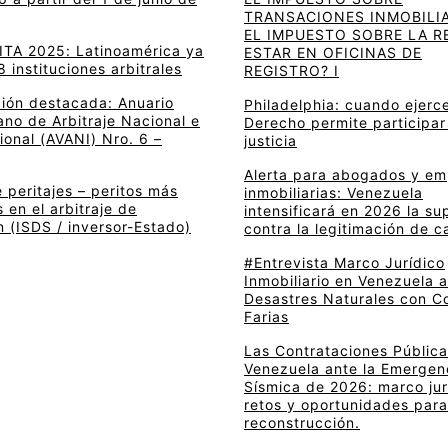
TRANSACIONES INMOBILIA
EL IMPUESTO SOBRE LA R
 ITA 2025: Latinoamérica ya
ESTAR EN OFICINAS DE
8 instituciones arbitrales
REGISTRO? I
ción destacada: Anuario
Philadelphia: cuando ejerce
no de Arbitraje Nacional e
Derecho permite participar
ional (AVANI) Nro. 6 –
justicia
Alerta para abogados y e
 peritajes – peritos más
inmobiliarias: Venezuela
en el arbitraje de
intensificará en 2026 la su
n (ISDS / inversor-Estado)
contra la legitimación de c
#Entrevista Marco Jurídico
Inmobiliario en Venezuela 
Desastres Naturales con C
Farias
Las Contrataciones Pública
Venezuela ante la Emergen
Sísmica de 2026: marco jur
retos y oportunidades para
reconstrucción.