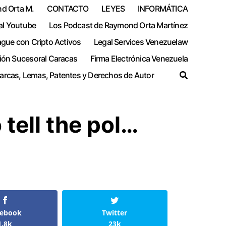
nd Orta M.
CONTACTO
LEYES
INFORMÁTICA
al Youtube
Los Podcast de Raymond Orta Martínez
ague con Cripto Activos
Legal Services Venezuelaw
ión Sucesoral Caracas
Firma Electrónica Venezuela
Marcas, Lemas, Patentes y Derechos de Autor
tell the pol…
cebook
Twitter
1.8k
23k