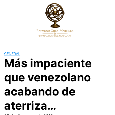
Skip
to
content
GENERAL
Más impaciente
que venezolano
acabando de
aterriza…