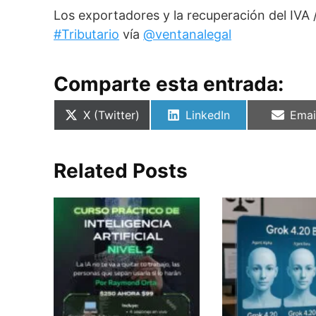
Los exportadores y la recuperación del IVA 
#Tributario
vía
@ventanalegal
Comparte esta entrada:
Compartir
Compartir
Comp
X (Twitter)
LinkedIn
Emai
en
en
en
Related Posts