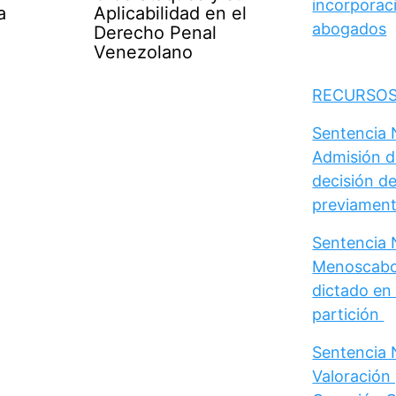
incorporaci
a
Aplicabilidad en el
abogados
Derecho Penal
Venezolano
RECURSOS
Sentencia N
Admisión d
decisión de
previament
Sentencia N
Menoscabo 
dictado en 
partición
Sentencia N
Valoración 