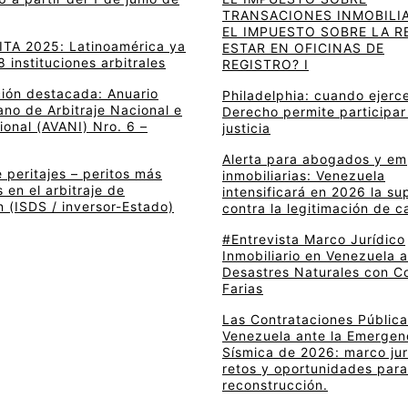
TRANSACIONES INMOBILIA
EL IMPUESTO SOBRE LA R
 ITA 2025: Latinoamérica ya
ESTAR EN OFICINAS DE
8 instituciones arbitrales
REGISTRO? I
ción destacada: Anuario
Philadelphia: cuando ejerce
no de Arbitraje Nacional e
Derecho permite participar
ional (AVANI) Nro. 6 –
justicia
Alerta para abogados y e
 peritajes – peritos más
inmobiliarias: Venezuela
en el arbitraje de
intensificará en 2026 la su
n (ISDS / inversor-Estado)
contra la legitimación de c
#Entrevista Marco Jurídico
Inmobiliario en Venezuela 
Desastres Naturales con C
Farias
Las Contrataciones Pública
Venezuela ante la Emergen
Sísmica de 2026: marco jur
retos y oportunidades para
reconstrucción.