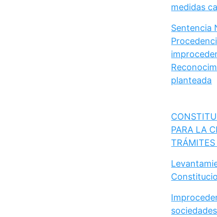
medidas cau
Sentencia 
Procedencia
improceden
Reconocimi
planteada
CONSTITU
PARA LA C
TRÁMITES
Levantamie
Constituci
Improceden
sociedades