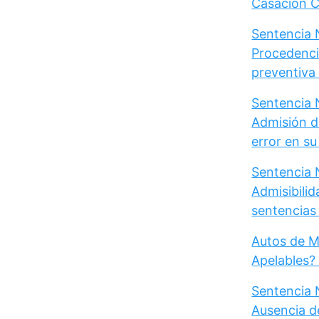
Casación Ci
Sentencia N
Procedenci
preventiva d
Sentencia N
Admisión d
error en s
Sentencia N
Admisibili
sentencias 
Autos de M
Apelables?
Sentencia 
Ausencia d