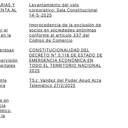
RIAS Y
Levantamiento del velo
ENTA AL
corporativo: Sala Constitucional
14-5-2025
Improcedencia de la exclusión de
r el
socios en sociedades anónimas
 en la
conforme al artículo 337 del
Código de Comercio
mpresas
CONSTITUCIONALIDAD DEL
DECRETO N° 5.118 DE ESTADO DE
pervisión
EMERGENCIA ECONÓMICA EN
apitales
TODO EL TERRITORIO NACIONAL
2025
ante
TSJ: Validez del Poder Apud Acta
ora
Telemático 27/2/2025
s en
cia
ídico,
 la