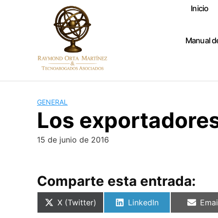
Skip
Inicio
to
content
Manual d
GENERAL
Los exportadores 
15 de junio de 2016
Comparte esta entrada:
Compartir
Compartir
Comp
X (Twitter)
LinkedIn
Emai
en
en
en