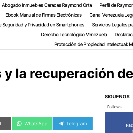
Abogado Inmuebles Caracas Raymond Orta
Perfil de Raymo
Ebook Manual de Firmas Electrónicas
Canal Venezuela Leg
e Seguridad y Privacidad en Smartphones
Servicios Legales p
Derecho Tecnológico Venezuela
Declarac
Protección de Propiedad Intelectual: 
y la recuperación de
SIGUENOS
Follows
artir
Compartir
Compartir
l
WhatsApp
Telegram
Fa
en
en