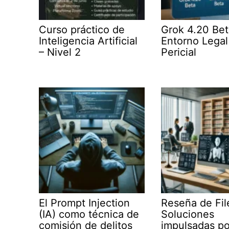
Curso práctico de
Grok 4.20 Bet
Inteligencia Artificial
Entorno Legal
– Nivel 2
Pericial
El Prompt Injection
Reseña de Fil
(IA) como técnica de
Soluciones
comisión de delitos
impulsadas po