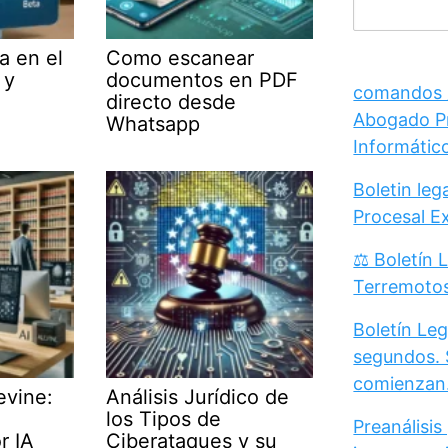
a en el
Como escanear
 y
documentos en PDF
comandos /
directo desde
Abogado Pr
Whatsapp
Informátic
Boletin le
Procesal E
⚖️ Boletín 
Terremoto
Boletín Leg
segundos. 
comienzan
evine:
Análisis Jurídico de
los Tipos de
Preanálisis
r IA
Ciberataques y su