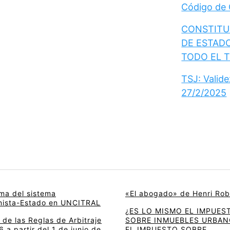
Código de
CONSTITUC
DE ESTAD
TODO EL 
TSJ: Valid
27/2/2025
rma del sistema
«El abogado» de Henri Rob
onista-Estado en UNCITRAL
¿ES LO MISMO EL IMPUES
de las Reglas de Arbitraje
SOBRE INMUEBLES URBAN
 a partir del 1 de junio de
EL IMPUESTO SOBRE