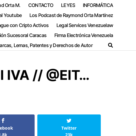
nd Orta M.
CONTACTO
LEYES
INFORMÁTICA
al Youtube
Los Podcast de Raymond Orta Martínez
ague con Cripto Activos
Legal Services Venezuelaw
ión Sucesoral Caracas
Firma Electrónica Venezuela
Marcas, Lemas, Patentes y Derechos de Autor
l IVA // @ElT…
cebook
Twitter
1.8k
23k