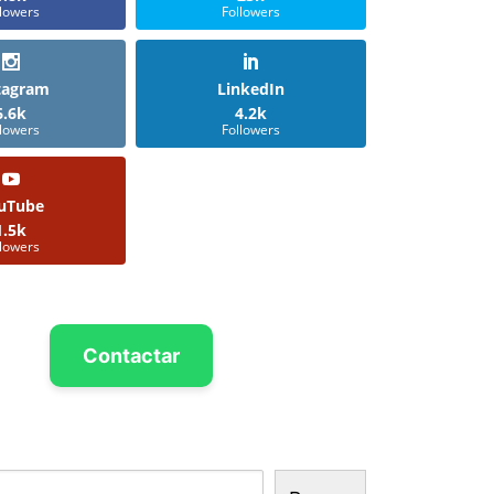
llowers
Followers
tagram
LinkedIn
6.6k
4.2k
llowers
Followers
uTube
1.5k
llowers
Contactar