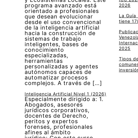
programa avanzado está
2026
orientado a profesionales
La Guía
que desean evolucionar
tiene 17
desde el uso convencional
de la inteligencia artificial
Publica
hacia la construcción de
Venezola
sistemas de trabajo
Internac
inteligentes, bases de
2025
conocimiento
especializadas,
Tipos de
herramientas
comunes 
personalizadas y agentes
inversió
autónomos capaces de
automatizar procesos
complejos. A través de […]
Inteligencia Artificial Nivel 1 (2026)
Especialmente dirigido a: 1.
Abogados, asesores
jurídicos corporativos,
docentes de Derecho,
peritos y expertos
forenses, profesionales
afines al ámbito
jurídico: Con este curso