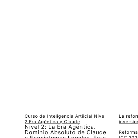
Curso de Inteligencia Artiicial Nivel
La refo
2 Era Agéntica y Claude
inversi
Nivel 2: La Era Agéntica.
Dominio Absoluto de Claude
Reforma 
y Ecosistemas Locales. Este
ICC 2026