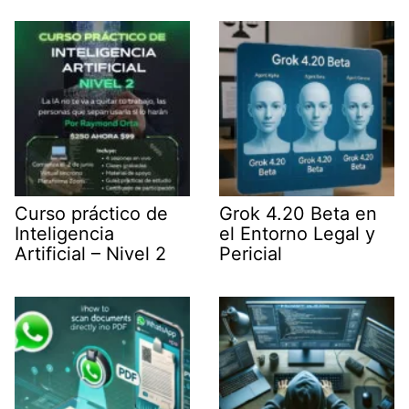
t
I
p
a
e
n
p
m
r
)
Curso práctico de
Grok 4.20 Beta en
Inteligencia
el Entorno Legal y
Artificial – Nivel 2
Pericial