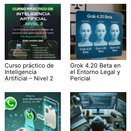
e
n
p
m
r
)
Curso práctico de
Grok 4.20 Beta en
Inteligencia
el Entorno Legal y
Artificial – Nivel 2
Pericial