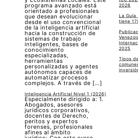
programa avanzado está
2026
orientado a profesionales
La Guía
que desean evolucionar
tiene 17
desde el uso convencional
de la inteligencia artificial
Publica
hacia la construcción de
Venezola
sistemas de trabajo
Internac
inteligentes, bases de
2025
conocimiento
especializadas,
Tipos de
herramientas
comunes 
personalizadas y agentes
inversió
autónomos capaces de
automatizar procesos
complejos. A través de […]
Inteligencia Artificial Nivel 1 (2026)
Especialmente dirigido a: 1.
Abogados, asesores
jurídicos corporativos,
docentes de Derecho,
peritos y expertos
forenses, profesionales
afines al ámbito
jurídico: Con este curso