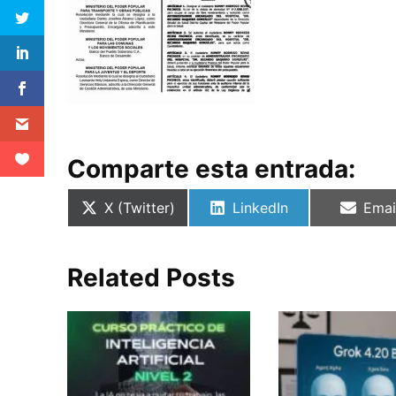
Comparte esta entrada:
Compartir
Compartir
Comp
X (Twitter)
LinkedIn
Emai
en
en
en
Related Posts