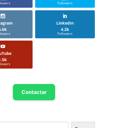
llowers
Followers
tagram
LinkedIn
6.6k
4.2k
llowers
Followers
uTube
1.5k
llowers
Contactar