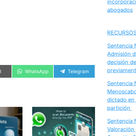
incorporaci
abogados
RECURSOS
Sentencia N
Admisión d
decisión de
previament
artir
Compartir
Compartir
l
WhatsApp
Telegram
en
en
Sentencia N
Menoscabo 
dictado en 
partición
Sentencia N
Valoración 