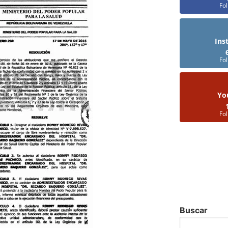
Fo
Ins
Fo
Yo
Fo
Buscar