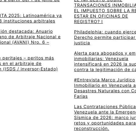
TRANSACIONES INMOBILIA
EL IMPUESTO SOBRE LA R
 ITA 2025: Latinoamérica ya
ESTAR EN OFICINAS DE
8 instituciones arbitrales
REGISTRO? I
ción destacada: Anuario
Philadelphia: cuando ejerce
no de Arbitraje Nacional e
Derecho permite participar
ional (AVANI) Nro. 6 –
justicia
Alerta para abogados y e
 peritajes – peritos más
inmobiliarias: Venezuela
en el arbitraje de
intensificará en 2026 la su
n (ISDS / inversor-Estado)
contra la legitimación de c
#Entrevista Marco Jurídico
Inmobiliario en Venezuela 
Desastres Naturales con C
Farias
Las Contrataciones Pública
Venezuela ante la Emergen
Sísmica de 2026: marco jur
retos y oportunidades para
reconstrucción.