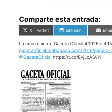
Comparte esta entrada:
Compartir
Compartir
Comp
X (Twitter)
LinkedIn
Emai
en
en
en
La más reciente Gaceta Oficial 40926 del 15
gacetaoficial.tuabogado.com/2016/gaceta-
@GacetaOficial
https://t.co/EvjJoASvYi