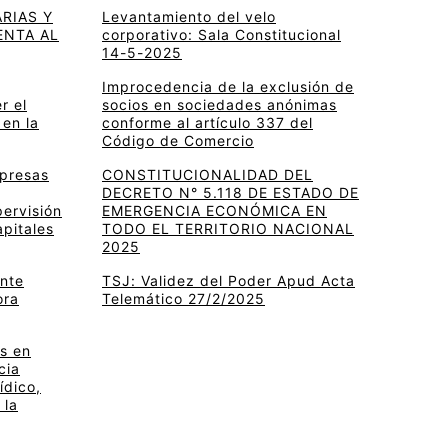
RIAS Y
Levantamiento del velo
ENTA AL
corporativo: Sala Constitucional
14-5-2025
Improcedencia de la exclusión de
r el
socios en sociedades anónimas
 en la
conforme al artículo 337 del
Código de Comercio
mpresas
CONSTITUCIONALIDAD DEL
DECRETO N° 5.118 DE ESTADO DE
pervisión
EMERGENCIA ECONÓMICA EN
apitales
TODO EL TERRITORIO NACIONAL
2025
ante
TSJ: Validez del Poder Apud Acta
ora
Telemático 27/2/2025
s en
cia
ídico,
 la