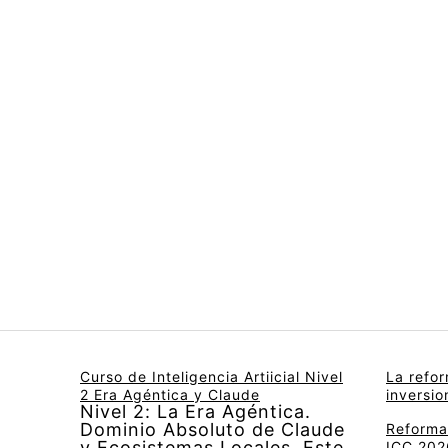
Curso de Inteligencia Artiicial Nivel
La refo
2 Era Agéntica y Claude
inversi
Nivel 2: La Era Agéntica.
Dominio Absoluto de Claude
Reforma 
y Ecosistemas Locales. Este
ICC 2026