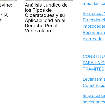
medidas cau
evine:
Análisis Jurídico de
los Tipos de
Sentencia 
r IA
Ciberataques y su
Procedencia
a
Aplicabilidad en el
Derecho Penal
improceden
Venezolano
Reconocimi
planteada
CONSTITU
PARA LA C
TRÁMITES
Levantamie
Constituci
Improceden
sociedades