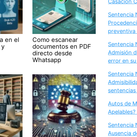
Casación Ci
Sentencia N
Procedenci
preventiva d
a en el
Como escanear
Sentencia N
 y
documentos en PDF
Admisión d
directo desde
Whatsapp
error en s
Sentencia N
Admisibili
sentencias 
Autos de M
Apelables?
Sentencia 
Ausencia d