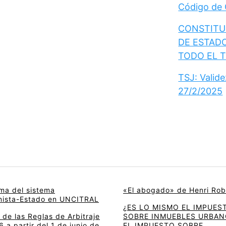
Código de
CONSTITUC
DE ESTAD
TODO EL 
TSJ: Valid
27/2/2025
rma del sistema
«El abogado» de Henri Rob
onista-Estado en UNCITRAL
¿ES LO MISMO EL IMPUES
de las Reglas de Arbitraje
SOBRE INMUEBLES URBAN
 a partir del 1 de junio de
EL IMPUESTO SOBRE