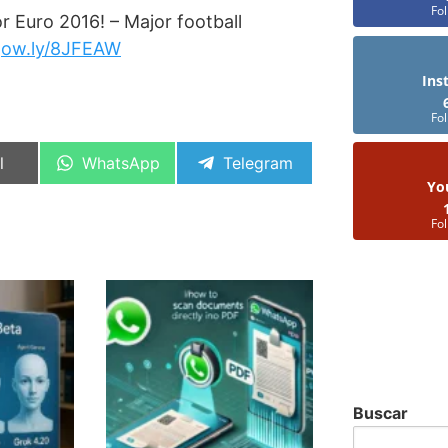
Fo
 Euro 2016! – Major football
…
ow.ly/8JFEAW
Ins
Fo
artir
Compartir
Compartir
l
WhatsApp
Telegram
en
en
Yo
Fo
Buscar