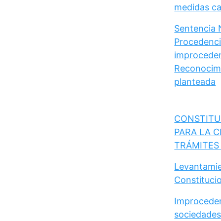
medidas cau
Sentencia 
Procedencia
improceden
Reconocimi
planteada
CONSTITU
PARA LA C
TRÁMITES
Levantamie
Constituci
Improceden
sociedades