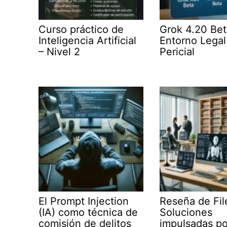
Curso práctico de
Grok 4.20 Bet
Inteligencia Artificial
Entorno Legal
– Nivel 2
Pericial
El Prompt Injection
Reseña de Fil
(IA) como técnica de
Soluciones
comisión de delitos
impulsadas po