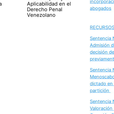
incorporaci
a
Aplicabilidad en el
abogados
Derecho Penal
Venezolano
RECURSOS
Sentencia N
Admisión d
decisión de
previament
Sentencia N
Menoscabo 
dictado en 
partición
Sentencia N
Valoración 