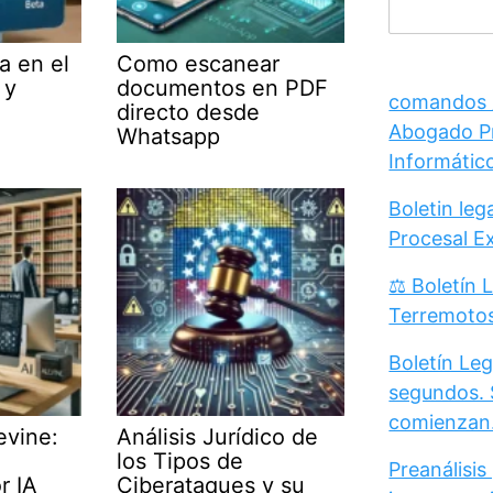
a en el
Como escanear
 y
documentos en PDF
comandos /
directo desde
Abogado Pr
Whatsapp
Informátic
Boletin le
Procesal E
⚖️ Boletín 
Terremoto
Boletín Leg
segundos. 
comienzan
evine:
Análisis Jurídico de
los Tipos de
Preanálisis
r IA
Ciberataques y su