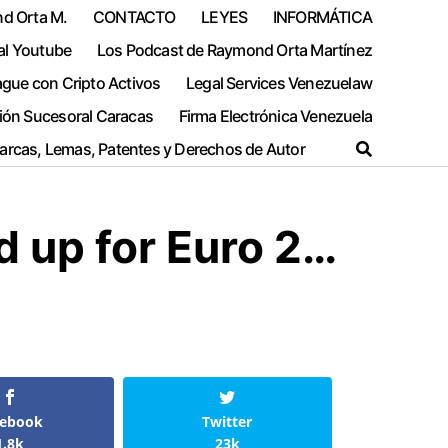
nd Orta M.
CONTACTO
LEYES
INFORMÁTICA
al Youtube
Los Podcast de Raymond Orta Martínez
ague con Cripto Activos
Legal Services Venezuelaw
ión Sucesoral Caracas
Firma Electrónica Venezuela
Marcas, Lemas, Patentes y Derechos de Autor
 up for Euro 2…
cebook
Twitter
1.8k
23k