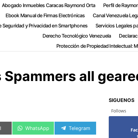
Abogado Inmuebles Caracas Raymond Orta
Perfil de Raymo
Ebook Manual de Firmas Electrónicas
Canal Venezuela Leg
e Seguridad y Privacidad en Smartphones
Servicios Legales p
Derecho Tecnológico Venezuela
Declarac
Protección de Propiedad Intelectual: 
 Spammers all geared
SIGUENOS
Follows
artir
Compartir
Compartir
l
WhatsApp
Telegram
Fa
en
en