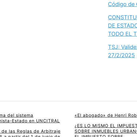
Código de
CONSTITUC
DE ESTAD
TODO EL 
TSJ: Valid
27/2/2025
rma del sistema
«El abogado» de Henri Rob
onista-Estado en UNCITRAL
¿ES LO MISMO EL IMPUES
de las Reglas de Arbitraje
SOBRE INMUEBLES URBAN
 a partir del 1 de junio de
EL IMPUESTO SOBRE