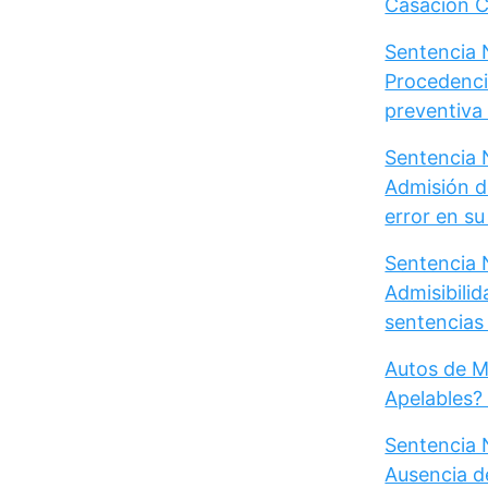
Casación Ci
Sentencia N
Procedenci
preventiva d
Sentencia N
Admisión d
error en s
Sentencia N
Admisibili
sentencias 
Autos de M
Apelables?
Sentencia 
Ausencia d