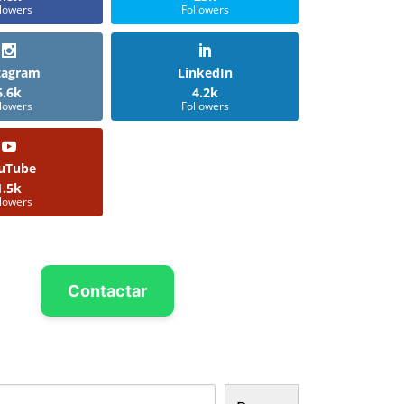
llowers
Followers
tagram
LinkedIn
6.6k
4.2k
llowers
Followers
uTube
1.5k
llowers
Contactar