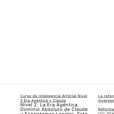
Curso de Inteligencia Artiicial Nivel
La refo
2 Era Agéntica y Claude
inversi
Nivel 2: La Era Agéntica.
Dominio Absoluto de Claude
Reforma 
y Ecosistemas Locales. Este
ICC 2026