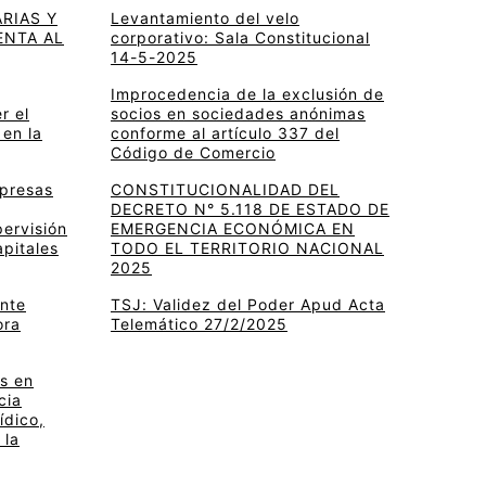
RIAS Y
Levantamiento del velo
ENTA AL
corporativo: Sala Constitucional
14-5-2025
Improcedencia de la exclusión de
r el
socios en sociedades anónimas
 en la
conforme al artículo 337 del
Código de Comercio
mpresas
CONSTITUCIONALIDAD DEL
DECRETO N° 5.118 DE ESTADO DE
pervisión
EMERGENCIA ECONÓMICA EN
apitales
TODO EL TERRITORIO NACIONAL
2025
ante
TSJ: Validez del Poder Apud Acta
ora
Telemático 27/2/2025
s en
cia
ídico,
 la