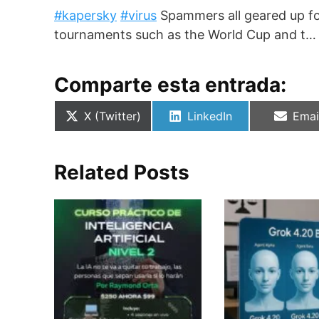
#kapersky
#virus
Spammers all geared up for
tournaments such as the World Cup and t
Comparte esta entrada:
Compartir
Compartir
Comp
X (Twitter)
LinkedIn
Emai
en
en
en
Related Posts