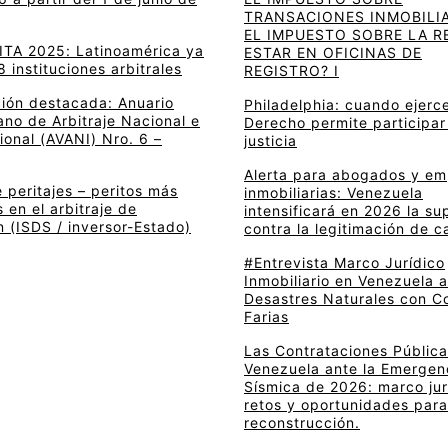
TRANSACIONES INMOBILIA
EL IMPUESTO SOBRE LA R
 ITA 2025: Latinoamérica ya
ESTAR EN OFICINAS DE
8 instituciones arbitrales
REGISTRO? I
ción destacada: Anuario
Philadelphia: cuando ejerce
no de Arbitraje Nacional e
Derecho permite participar
ional (AVANI) Nro. 6 –
justicia
Alerta para abogados y e
 peritajes – peritos más
inmobiliarias: Venezuela
en el arbitraje de
intensificará en 2026 la su
n (ISDS / inversor-Estado)
contra la legitimación de c
#Entrevista Marco Jurídico
Inmobiliario en Venezuela 
Desastres Naturales con C
Farias
Las Contrataciones Pública
Venezuela ante la Emergen
Sísmica de 2026: marco jur
retos y oportunidades para
reconstrucción.