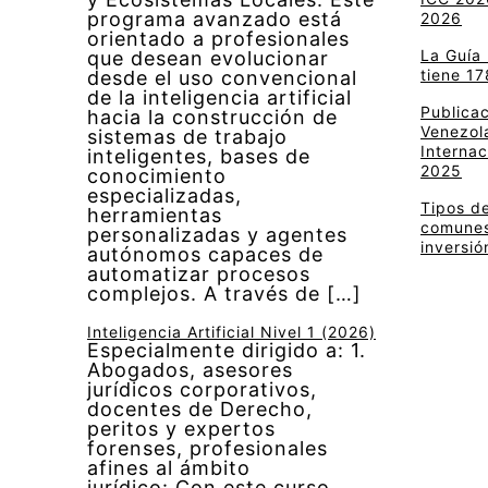
programa avanzado está
2026
orientado a profesionales
La Guía
que desean evolucionar
tiene 17
desde el uso convencional
de la inteligencia artificial
Publica
hacia la construcción de
Venezola
sistemas de trabajo
Internac
inteligentes, bases de
2025
conocimiento
especializadas,
Tipos de
herramientas
comunes 
personalizadas y agentes
inversió
autónomos capaces de
automatizar procesos
complejos. A través de […]
Inteligencia Artificial Nivel 1 (2026)
Especialmente dirigido a: 1.
Abogados, asesores
jurídicos corporativos,
docentes de Derecho,
peritos y expertos
forenses, profesionales
afines al ámbito
jurídico: Con este curso