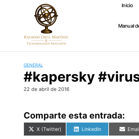
Skip
Inicio
to
content
Manual d
GENERAL
#kapersky #virus
22 de abril de 2016
Comparte esta entrada:
Compartir
Compartir
Comp
X (Twitter)
LinkedIn
Emai
en
en
en