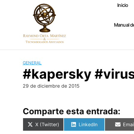
Skip
Inicio
to
content
Manual d
GENERAL
#kapersky #virus
29 de diciembre de 2015
Comparte esta entrada:
Compartir
Compartir
Comp
X (Twitter)
LinkedIn
Emai
en
en
en