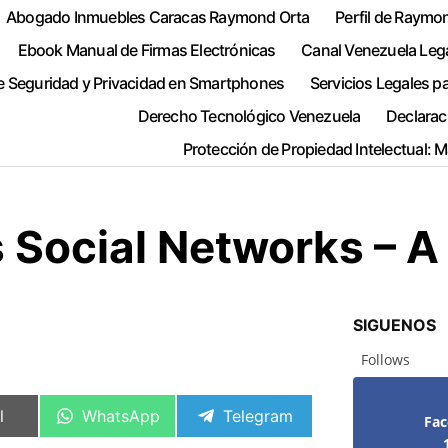
Abogado Inmuebles Caracas Raymond Orta
Perfil de Raymo
Ebook Manual de Firmas Electrónicas
Canal Venezuela Leg
e Seguridad y Privacidad en Smartphones
Servicios Legales p
Derecho Tecnológico Venezuela
Declarac
Protección de Propiedad Intelectual: 
 Social Networks – A
SIGUENOS
Follows
artir
Compartir
Compartir
l
WhatsApp
Telegram
Fa
en
en