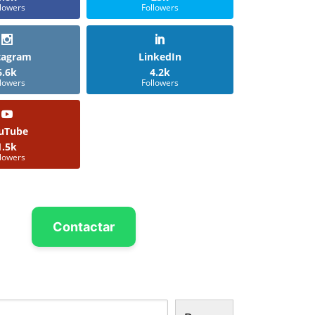
llowers
Followers
tagram
LinkedIn
6.6k
4.2k
llowers
Followers
uTube
1.5k
llowers
Contactar