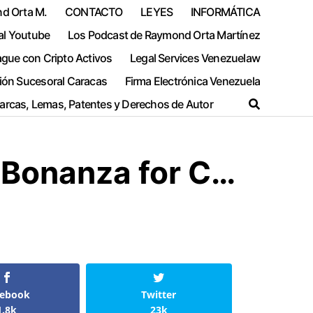
nd Orta M.
CONTACTO
LEYES
INFORMÁTICA
al Youtube
Los Podcast de Raymond Orta Martínez
ague con Cripto Activos
Legal Services Venezuelaw
ión Sucesoral Caracas
Firma Electrónica Venezuela
Marcas, Lemas, Patentes y Derechos de Autor
 Bonanza for C…
cebook
Twitter
1.8k
23k