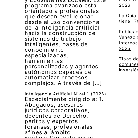
programa avanzado está
2026
orientado a profesionales
La Guía
que desean evolucionar
tiene 17
desde el uso convencional
de la inteligencia artificial
Publica
hacia la construcción de
Venezola
sistemas de trabajo
Internac
inteligentes, bases de
2025
conocimiento
especializadas,
Tipos de
herramientas
comunes 
personalizadas y agentes
inversió
autónomos capaces de
automatizar procesos
complejos. A través de […]
Inteligencia Artificial Nivel 1 (2026)
Especialmente dirigido a: 1.
Abogados, asesores
jurídicos corporativos,
docentes de Derecho,
peritos y expertos
forenses, profesionales
afines al ámbito
jurídico: Con este curso