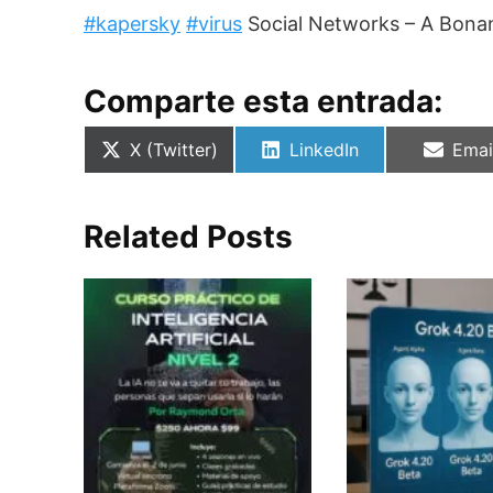
#kapersky
#virus
Social Networks – A Bona
Comparte esta entrada:
Compartir
Compartir
Comp
X (Twitter)
LinkedIn
Emai
en
en
en
Related Posts