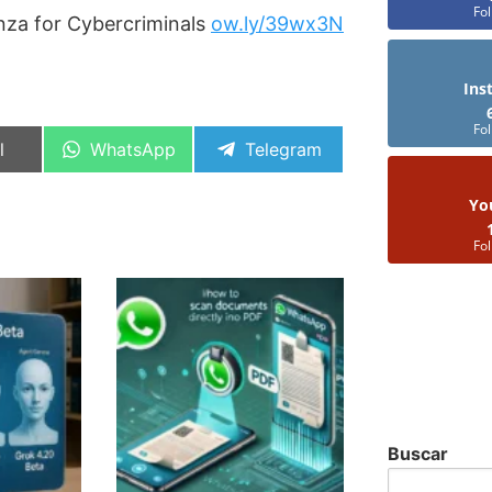
Fo
nza for Cybercriminals
ow.ly/39wx3N
Ins
Fo
artir
Compartir
Compartir
l
WhatsApp
Telegram
en
en
Yo
Fo
Buscar