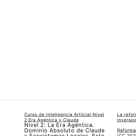
Curso de Inteligencia Artiicial Nivel
La refo
2 Era Agéntica y Claude
inversi
Nivel 2: La Era Agéntica.
Dominio Absoluto de Claude
Reforma 
y Ecosistemas Locales. Este
ICC 2026