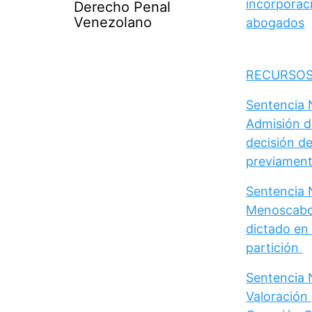
incorporaci
Derecho Penal
Venezolano
abogados
RECURSOS
Sentencia N
Admisión d
decisión de
previament
Sentencia N
Menoscabo 
dictado en 
partición
Sentencia N
Valoración 