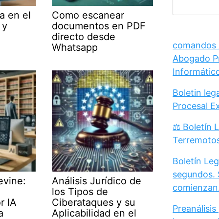
a en el
Como escanear
 y
documentos en PDF
directo desde
comandos /
Whatsapp
Abogado Pr
Informátic
Boletin le
Procesal E
⚖️ Boletín 
Terremoto
Boletín Leg
segundos. 
evine:
Análisis Jurídico de
comienzan
los Tipos de
r IA
Ciberataques y su
Preanálisis
a
Aplicabilidad en el