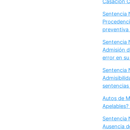
Casación Ci
Sentencia N
Procedenci
preventiva d
Sentencia N
Admisión d
error en s
Sentencia N
Admisibili
sentencias 
Autos de M
Apelables?
Sentencia 
Ausencia d