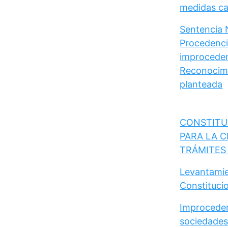
medidas cau
Sentencia 
Procedencia
improceden
Reconocimi
planteada
CONSTITU
PARA LA C
TRÁMITES
Levantamie
Constituci
Improceden
sociedades