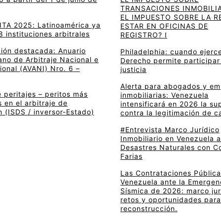
TRANSACIONES INMOBILIA
EL IMPUESTO SOBRE LA R
 ITA 2025: Latinoamérica ya
ESTAR EN OFICINAS DE
8 instituciones arbitrales
REGISTRO? I
ción destacada: Anuario
Philadelphia: cuando ejerce
no de Arbitraje Nacional e
Derecho permite participar
ional (AVANI) Nro. 6 –
justicia
Alerta para abogados y e
 peritajes – peritos más
inmobiliarias: Venezuela
en el arbitraje de
intensificará en 2026 la su
n (ISDS / inversor-Estado)
contra la legitimación de c
#Entrevista Marco Jurídico
Inmobiliario en Venezuela 
Desastres Naturales con C
Farias
Las Contrataciones Pública
Venezuela ante la Emergen
Sísmica de 2026: marco jur
retos y oportunidades para
reconstrucción.