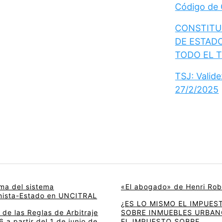
Código de
CONSTITUC
DE ESTAD
TODO EL 
TSJ: Valid
27/2/2025
rma del sistema
«El abogado» de Henri Rob
onista-Estado en UNCITRAL
¿ES LO MISMO EL IMPUES
de las Reglas de Arbitraje
SOBRE INMUEBLES URBAN
 a partir del 1 de junio de
EL IMPUESTO SOBRE