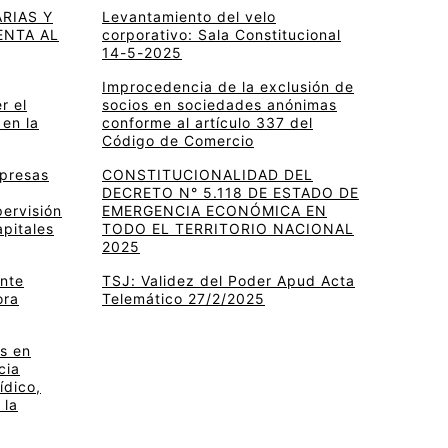
RIAS Y
Levantamiento del velo
ENTA AL
corporativo: Sala Constitucional
14-5-2025
Improcedencia de la exclusión de
r el
socios en sociedades anónimas
 en la
conforme al artículo 337 del
Código de Comercio
mpresas
CONSTITUCIONALIDAD DEL
DECRETO N° 5.118 DE ESTADO DE
pervisión
EMERGENCIA ECONÓMICA EN
apitales
TODO EL TERRITORIO NACIONAL
2025
ante
TSJ: Validez del Poder Apud Acta
ora
Telemático 27/2/2025
s en
cia
ídico,
 la