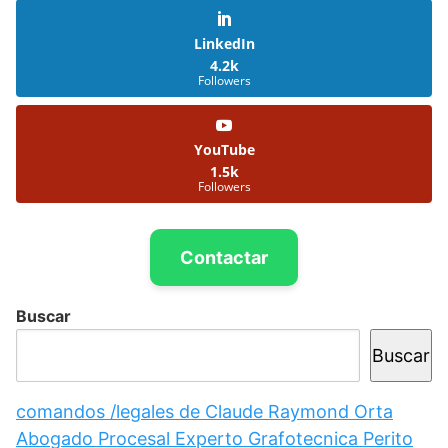
LinkedIn
4.2k
Followers
YouTube
1.5k
Followers
Contactar
Buscar
Buscar
comandos /legales de Claude Raymond Orta
Abogado Procesal Experto Grafotecnica Perito