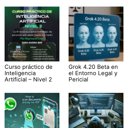
t
I
p
a
e
n
p
m
r
)
Curso práctico de
Grok 4.20 Beta en
Inteligencia
el Entorno Legal y
Artificial – Nivel 2
Pericial