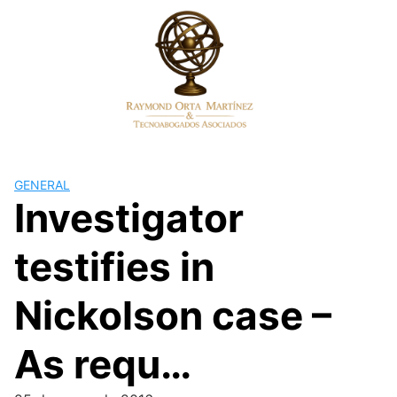
Skip
to
content
GENERAL
Investigator
testifies in
Nickolson case –
As requ…