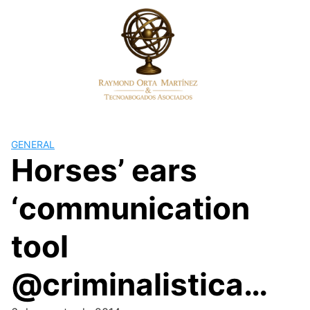
Skip
to
content
GENERAL
Horses’ ears
‘communication
tool
@criminalistica…