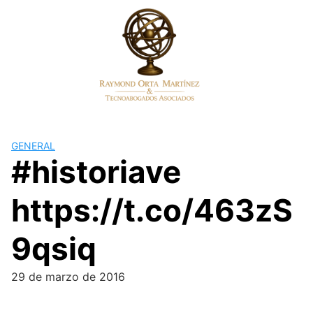
Skip
to
content
GENERAL
#historiave
https://t.co/463zS
9qsiq
29 de marzo de 2016