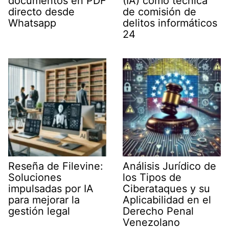
documentos en PDF
(IA) como técnica
directo desde
de comisión de
Whatsapp
delitos informáticos
24
Reseña de Filevine:
Análisis Jurídico de
Soluciones
los Tipos de
impulsadas por IA
Ciberataques y su
para mejorar la
Aplicabilidad en el
gestión legal
Derecho Penal
Venezolano