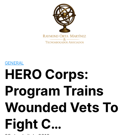
Skip
to
content
GENERAL
HERO Corps:
Program Trains
Wounded Vets To
Fight C…