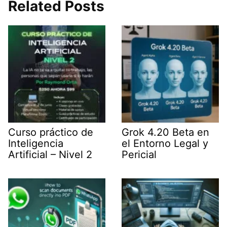
i
e
l
s
g
Related Posts
t
d
A
r
t
I
p
a
e
n
p
m
r
)
Curso práctico de
Grok 4.20 Beta en
Inteligencia
el Entorno Legal y
Artificial – Nivel 2
Pericial