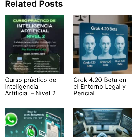
i
e
l
s
g
Related Posts
t
d
A
r
t
I
p
a
e
n
p
m
r
)
Curso práctico de
Grok 4.20 Beta en
Inteligencia
el Entorno Legal y
Artificial – Nivel 2
Pericial