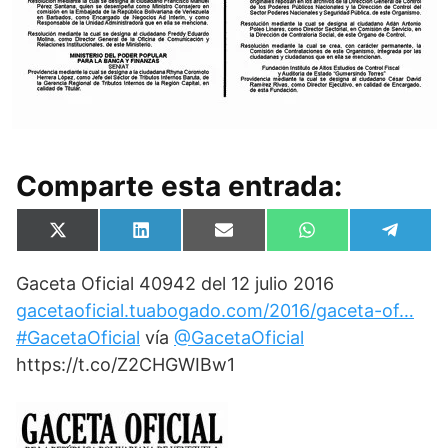
Comparte esta entrada:
Compartir
Compartir
Compartir
Compartir
Compa
X
L
E
W
T
en
en
en
en
en
(
i
m
h
e
T
n
a
a
l
Gaceta Oficial 40942 del 12 julio 2016
w
k
i
t
e
i
e
l
s
g
gacetaoficial.tuabogado.com/2016/gaceta-of…
t
d
A
r
t
I
p
a
#GacetaOficial
vía
@GacetaOficial
e
n
p
m
https://t.co/Z2CHGWIBw1
r
)