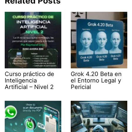
Related Posts
t
d
A
r
t
I
p
a
e
n
p
m
r
)
Curso práctico de
Grok 4.20 Beta en
Inteligencia
el Entorno Legal y
Artificial – Nivel 2
Pericial