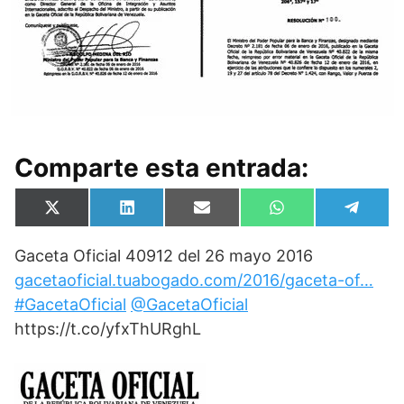
Comparte esta entrada:
Compartir
Compartir
Compartir
Compartir
Compa
X
L
E
W
T
en
en
en
en
en
(
i
m
h
e
T
n
a
a
l
Gaceta Oficial 40912 del 26 mayo 2016
w
k
i
t
e
i
e
l
s
g
gacetaoficial.tuabogado.com/2016/gaceta-of…
t
d
A
r
t
I
p
a
#GacetaOficial
@GacetaOficial
e
n
p
m
https://t.co/yfxThURghL
r
)