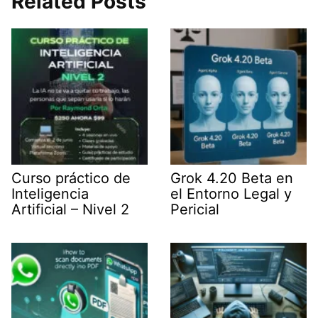
Related Posts
t
d
A
r
t
I
p
a
e
n
p
m
r
)
Curso práctico de
Grok 4.20 Beta en
Inteligencia
el Entorno Legal y
Artificial – Nivel 2
Pericial