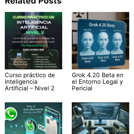
Related Posts
t
d
A
r
t
I
p
a
e
n
p
m
r
)
Curso práctico de
Grok 4.20 Beta en
Inteligencia
el Entorno Legal y
Artificial – Nivel 2
Pericial