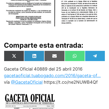
Comparte esta entrada:
Compartir
Compartir
Compartir
Compartir
Compa
X
L
E
W
T
en
en
en
en
en
(
i
m
h
e
T
n
a
a
l
Gaceta Oficial 40889 del 25 abril 2016
w
k
i
t
e
i
e
l
s
g
gacetaoficial.tuabogado.com/2016/gaceta-of…
t
d
A
r
t
I
p
a
vía
@GacetaOficial
https://t.co/ne2NUWB4Qf
e
n
p
m
r
)