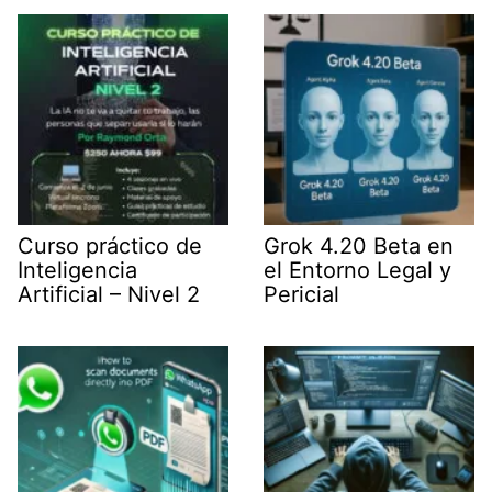
e
n
p
m
r
)
Curso práctico de
Grok 4.20 Beta en
Inteligencia
el Entorno Legal y
Artificial – Nivel 2
Pericial