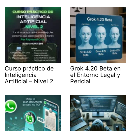
t
I
p
a
e
n
p
m
r
)
Curso práctico de
Grok 4.20 Beta en
Inteligencia
el Entorno Legal y
Artificial – Nivel 2
Pericial