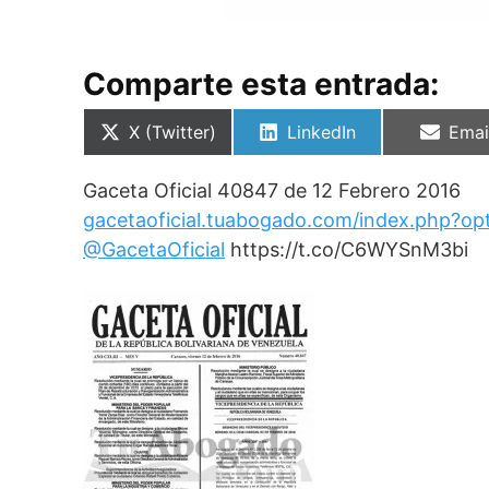
Comparte esta entrada:
Compartir
Compartir
Comp
X (Twitter)
LinkedIn
Emai
en
en
en
Gaceta Oficial 40847 de 12 Febrero 2016
gacetaoficial.tuabogado.com/index.php?op
@GacetaOficial
https://t.co/C6WYSnM3bi