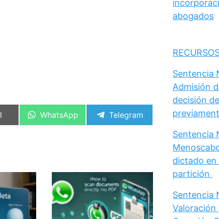
incorporaci
abogados
RECURSOS
Sentencia N
Admisión d
decisión de
previament
artir
Compartir
Compartir
l
WhatsApp
Telegram
en
en
Sentencia N
Menoscabo 
dictado en 
partición
Sentencia N
Valoración 