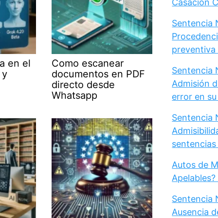
Casación Ci
Sentencia N
Procedenci
preventiva d
a en el
Como escanear
Sentencia N
 y
documentos en PDF
Admisión d
directo desde
Whatsapp
error en s
Sentencia N
Admisibili
sentencias 
Autos de M
Apelables?
Sentencia 
Ausencia d