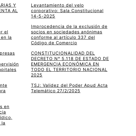
RIAS Y
Levantamiento del velo
ENTA AL
corporativo: Sala Constitucional
14-5-2025
Improcedencia de la exclusión de
r el
socios en sociedades anónimas
 en la
conforme al artículo 337 del
Código de Comercio
mpresas
CONSTITUCIONALIDAD DEL
DECRETO N° 5.118 DE ESTADO DE
pervisión
EMERGENCIA ECONÓMICA EN
apitales
TODO EL TERRITORIO NACIONAL
2025
ante
TSJ: Validez del Poder Apud Acta
ora
Telemático 27/2/2025
s en
cia
ídico,
 la