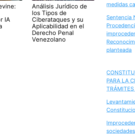
medidas cau
evine:
Análisis Jurídico de
los Tipos de
Sentencia 
r IA
Ciberataques y su
Procedencia
a
Aplicabilidad en el
Derecho Penal
improceden
Venezolano
Reconocimi
planteada
CONSTITU
PARA LA C
TRÁMITES
Levantamie
Constituci
Improceden
sociedades