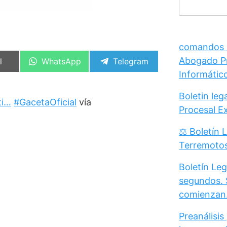
comandos /
Abogado Pr
artir
Compartir
Compartir
l
WhatsApp
Telegram
en
en
Informátic
Boletin le
ti…
#GacetaOficial
vía
Procesal E
⚖️ Boletín 
Terremoto
Boletín Leg
segundos. 
comienzan
Preanálisis