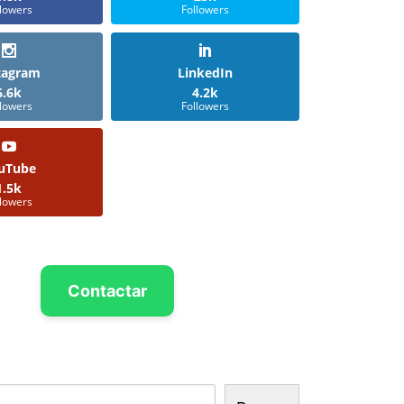
llowers
Followers
tagram
LinkedIn
6.6k
4.2k
llowers
Followers
uTube
1.5k
llowers
Contactar