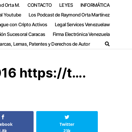
nd Orta M.
CONTACTO
LEYES
INFORMÁTICA
al Youtube
Los Podcast de Raymond Orta Martínez
ague con Cripto Activos
Legal Services Venezuelaw
ión Sucesoral Caracas
Firma Electrónica Venezuela
Marcas, Lemas, Patentes y Derechos de Autor
16 https://t….
cebook
Twitter
1.8k
23k