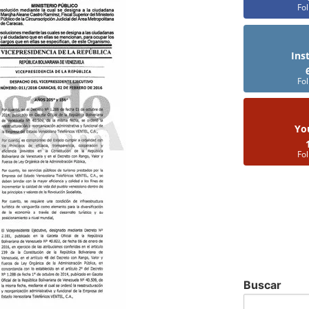
Fo
Ins
Fo
Yo
Fo
Buscar