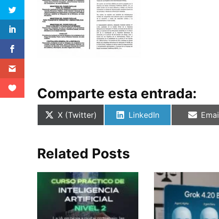
Comparte esta entrada:
Compartir
Compartir
Comp
X (Twitter)
LinkedIn
Emai
en
en
en
Related Posts