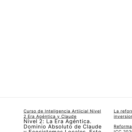
Curso de Inteligencia Artiicial Nivel
La refo
2 Era Agéntica y Claude
inversi
Nivel 2: La Era Agéntica.
Dominio Absoluto de Claude
Reforma 
y Ecosistemas Locales. Este
ICC 2026