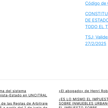
Código de
CONSTITUC
DE ESTAD
TODO EL 
TSJ: Valid
27/2/2025
rma del sistema
«El abogado» de Henri Rob
onista-Estado en UNCITRAL
¿ES LO MISMO EL IMPUES
de las Reglas de Arbitraje
SOBRE INMUEBLES URBAN
 a partir del 1 de junio de
EL IMPUESTO SOBRE