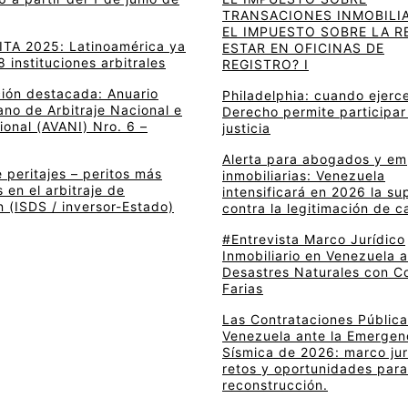
TRANSACIONES INMOBILIA
EL IMPUESTO SOBRE LA R
 ITA 2025: Latinoamérica ya
ESTAR EN OFICINAS DE
8 instituciones arbitrales
REGISTRO? I
ción destacada: Anuario
Philadelphia: cuando ejerce
no de Arbitraje Nacional e
Derecho permite participar
ional (AVANI) Nro. 6 –
justicia
Alerta para abogados y e
 peritajes – peritos más
inmobiliarias: Venezuela
en el arbitraje de
intensificará en 2026 la su
n (ISDS / inversor-Estado)
contra la legitimación de c
#Entrevista Marco Jurídico
Inmobiliario en Venezuela 
Desastres Naturales con C
Farias
Las Contrataciones Pública
Venezuela ante la Emergen
Sísmica de 2026: marco jur
retos y oportunidades para
reconstrucción.