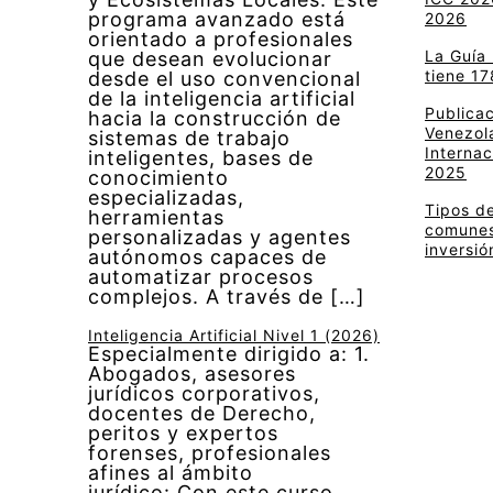
programa avanzado está
2026
orientado a profesionales
La Guía
que desean evolucionar
tiene 17
desde el uso convencional
de la inteligencia artificial
Publica
hacia la construcción de
Venezola
sistemas de trabajo
Internac
inteligentes, bases de
2025
conocimiento
especializadas,
Tipos de
herramientas
comunes 
personalizadas y agentes
inversió
autónomos capaces de
automatizar procesos
complejos. A través de […]
Inteligencia Artificial Nivel 1 (2026)
Especialmente dirigido a: 1.
Abogados, asesores
jurídicos corporativos,
docentes de Derecho,
peritos y expertos
forenses, profesionales
afines al ámbito
jurídico: Con este curso