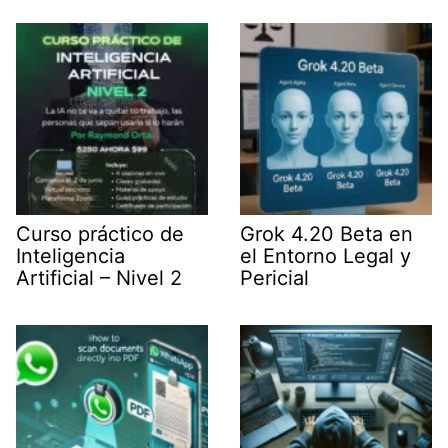
t
I
p
a
e
n
p
m
r
)
Curso práctico de
Grok 4.20 Beta en
Inteligencia
el Entorno Legal y
Artificial – Nivel 2
Pericial