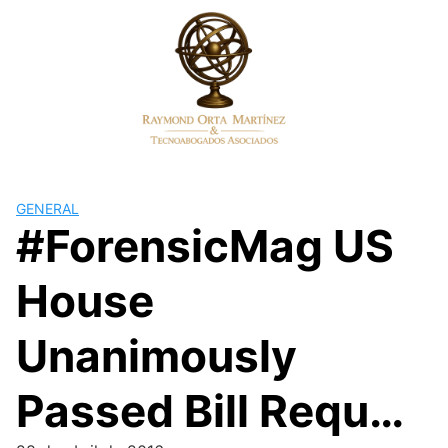
Skip
to
content
GENERAL
#ForensicMag US
House
Unanimously
Passed Bill Requ…