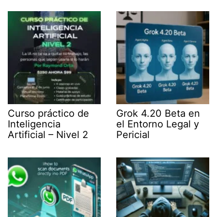
t
I
p
a
e
n
p
m
r
)
Curso práctico de
Grok 4.20 Beta en
Inteligencia
el Entorno Legal y
Artificial – Nivel 2
Pericial