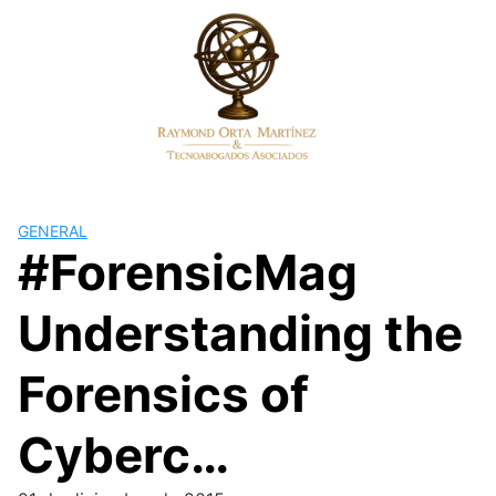
Skip
to
content
GENERAL
#ForensicMag
Understanding the
Forensics of
Cyberc…