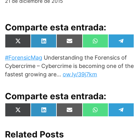
21 de diciembre de 2015
Comparte esta entrada:
Compartir
Compartir
Compartir
Compartir
Compa
X
L
E
W
T
en
en
en
en
en
(
i
m
h
e
T
n
a
a
l
#ForensicMag
Understanding the Forensics of
w
k
i
t
e
i
e
l
s
g
Cybercrime – ​Cybercrime is becoming one of the
t
d
A
r
t
I
p
a
fastest growing are…
ow.ly/39j7km
e
n
p
m
r
)
Comparte esta entrada:
Compartir
Compartir
Compartir
Compartir
Compa
X
L
E
W
T
en
en
en
en
en
(
i
m
h
e
T
n
a
a
l
w
k
i
t
e
i
e
l
s
g
Related Posts
t
d
A
r