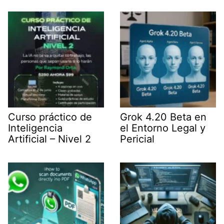
t
I
p
a
e
n
p
m
r
)
Curso práctico de
Grok 4.20 Beta en
Inteligencia
el Entorno Legal y
Artificial – Nivel 2
Pericial