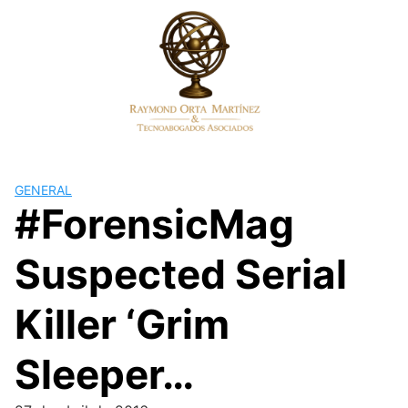
Skip
to
content
GENERAL
#ForensicMag
Suspected Serial
Killer ‘Grim
Sleeper…