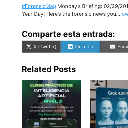
#ForensicMag
Monday’s Briefing: 02/29/20
Year Day! Here’s the forensic news you…
ow
Comparte esta entrada:
Compartir
Compartir
Comp
X (Twitter)
LinkedIn
Emai
en
en
en
Related Posts