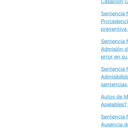
Casación Ci
Sentencia N
Procedenci
preventiva d
Sentencia N
Admisión d
error en s
Sentencia N
Admisibili
sentencias 
Autos de M
Apelables?
Sentencia 
Ausencia d