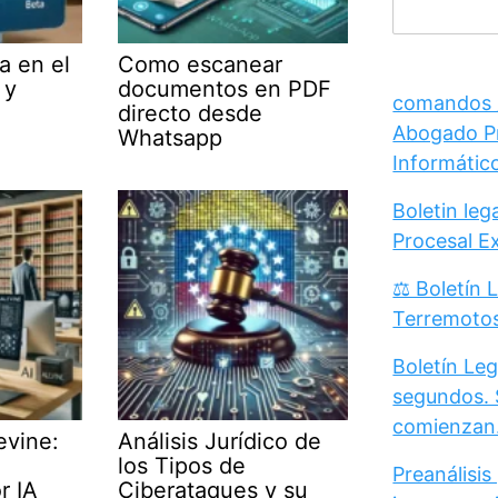
a en el
Como escanear
 y
documentos en PDF
comandos /
directo desde
Abogado Pr
Whatsapp
Informátic
Boletin le
Procesal E
⚖️ Boletín 
Terremoto
Boletín Leg
segundos. 
comienzan
evine:
Análisis Jurídico de
los Tipos de
Preanálisis
r IA
Ciberataques y su