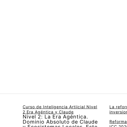
Curso de Inteligencia Artiicial Nivel
La refo
2 Era Agéntica y Claude
inversi
Nivel 2: La Era Agéntica.
Dominio Absoluto de Claude
Reforma 
y Ecosistemas Locales. Este
ICC 2026