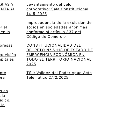
RIAS Y
Levantamiento del velo
ENTA AL
corporativo: Sala Constitucional
14-5-2025
Improcedencia de la exclusión de
r el
socios en sociedades anónimas
 en la
conforme al artículo 337 del
Código de Comercio
mpresas
CONSTITUCIONALIDAD DEL
DECRETO N° 5.118 DE ESTADO DE
pervisión
EMERGENCIA ECONÓMICA EN
apitales
TODO EL TERRITORIO NACIONAL
2025
ante
TSJ: Validez del Poder Apud Acta
ora
Telemático 27/2/2025
s en
cia
ídico,
 la