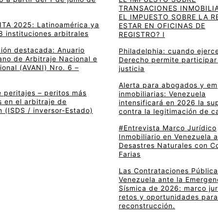
TRANSACIONES INMOBILIA
EL IMPUESTO SOBRE LA R
 ITA 2025: Latinoamérica ya
ESTAR EN OFICINAS DE
8 instituciones arbitrales
REGISTRO? I
ción destacada: Anuario
Philadelphia: cuando ejerce
no de Arbitraje Nacional e
Derecho permite participar
ional (AVANI) Nro. 6 –
justicia
Alerta para abogados y e
 peritajes – peritos más
inmobiliarias: Venezuela
en el arbitraje de
intensificará en 2026 la su
n (ISDS / inversor-Estado)
contra la legitimación de c
#Entrevista Marco Jurídico
Inmobiliario en Venezuela 
Desastres Naturales con C
Farias
Las Contrataciones Pública
Venezuela ante la Emergen
Sísmica de 2026: marco jur
retos y oportunidades para
reconstrucción.