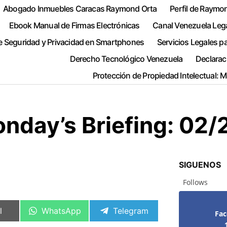
Abogado Inmuebles Caracas Raymond Orta
Perfil de Raymo
Ebook Manual de Firmas Electrónicas
Canal Venezuela Leg
e Seguridad y Privacidad en Smartphones
Servicios Legales p
Derecho Tecnológico Venezuela
Declarac
Protección de Propiedad Intelectual: 
nday’s Briefing: 02
SIGUENOS
Follows
artir
Compartir
Compartir
l
WhatsApp
Telegram
Fa
en
en