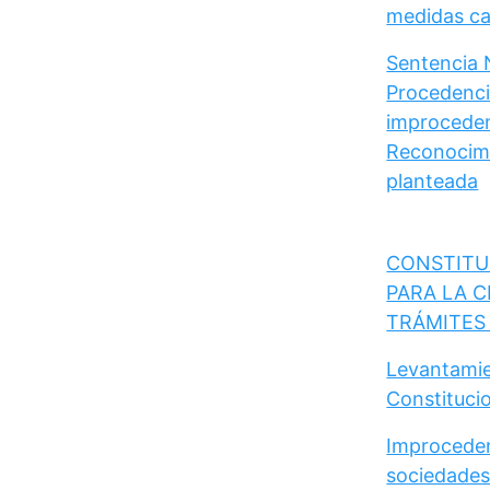
medidas cau
Sentencia 
Procedencia
improceden
Reconocimi
planteada
CONSTITU
PARA LA C
TRÁMITES
Levantamie
Constituci
Improceden
sociedades