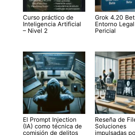
Curso práctico de
Grok 4.20 Bet
Inteligencia Artificial
Entorno Legal
– Nivel 2
Pericial
El Prompt Injection
Reseña de Fil
(IA) como técnica de
Soluciones
comisión de delitos
impulsadas po