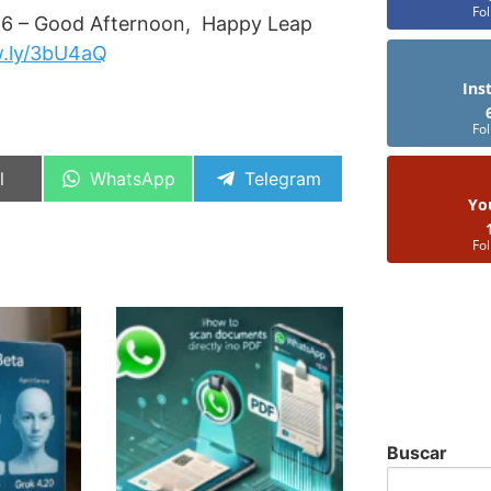
Fo
16 – Good Afternoon, Happy Leap
.ly/3bU4aQ
Ins
Fo
artir
Compartir
Compartir
l
WhatsApp
Telegram
en
en
Yo
Fo
Buscar