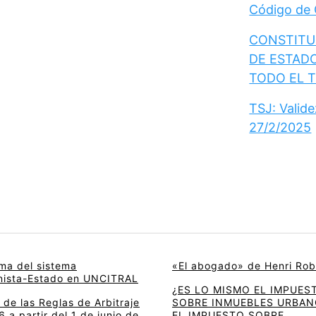
Código de
CONSTITUC
DE ESTAD
TODO EL 
TSJ: Valid
27/2/2025
rma del sistema
«El abogado» de Henri Rob
onista-Estado en UNCITRAL
¿ES LO MISMO EL IMPUES
de las Reglas de Arbitraje
SOBRE INMUEBLES URBAN
 a partir del 1 de junio de
EL IMPUESTO SOBRE