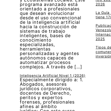
programa avanzado está
2026
orientado a profesionales
La Guía
que desean evolucionar
tiene 17
desde el uso convencional
de la inteligencia artificial
Publica
hacia la construcción de
Venezola
sistemas de trabajo
Internac
inteligentes, bases de
2025
conocimiento
especializadas,
Tipos de
herramientas
comunes 
personalizadas y agentes
inversió
autónomos capaces de
automatizar procesos
complejos. A través de […]
Inteligencia Artificial Nivel 1 (2026)
Especialmente dirigido a: 1.
Abogados, asesores
jurídicos corporativos,
docentes de Derecho,
peritos y expertos
forenses, profesionales
afines al ámbito
jurídico: Con este curso