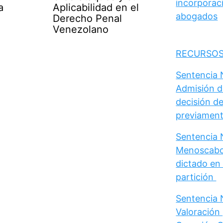
incorporaci
a
Aplicabilidad en el
abogados
Derecho Penal
Venezolano
RECURSOS
Sentencia N
Admisión d
decisión de
previament
Sentencia N
Menoscabo 
dictado en 
partición
Sentencia N
Valoración 