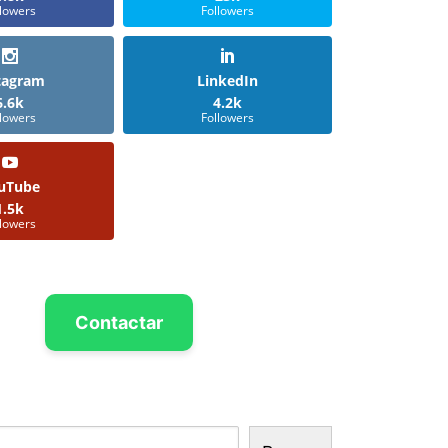
llowers
Followers
tagram
LinkedIn
6.6k
4.2k
llowers
Followers
uTube
1.5k
llowers
Contactar