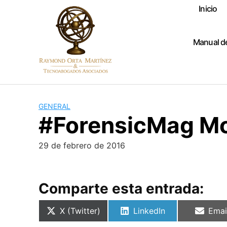
Skip
Inicio
to
content
Manual d
GENERAL
#ForensicMag Mo
29 de febrero de 2016
Comparte esta entrada:
Compartir
Compartir
Comp
X (Twitter)
LinkedIn
Emai
en
en
en