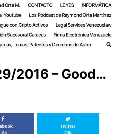
nd Orta M.
CONTACTO
LEYES
INFORMÁTICA
al Youtube
Los Podcast de Raymond Orta Martínez
ague con Cripto Activos
Legal Services Venezuelaw
ión Sucesoral Caracas
Firma Electrónica Venezuela
Marcas, Lemas, Patentes y Derechos de Autor
/29/2016 – Good…
cebook
Twitter
1.8k
23k