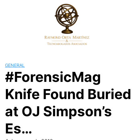
Skip
to
content
GENERAL
#ForensicMag
Knife Found Buried
at OJ Simpson’s
Es…