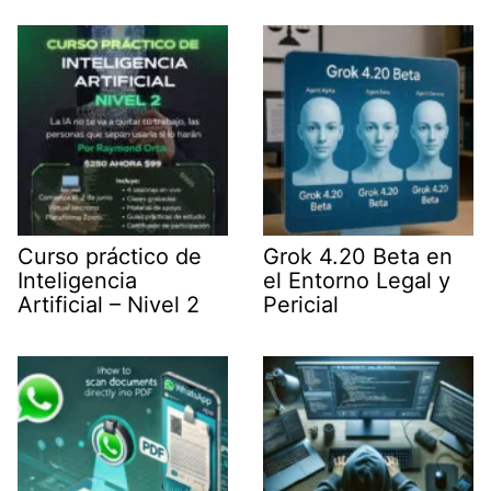
t
I
p
a
e
n
p
m
r
)
Curso práctico de
Grok 4.20 Beta en
Inteligencia
el Entorno Legal y
Artificial – Nivel 2
Pericial