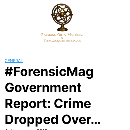
Skip
to
content
GENERAL
#ForensicMag
Government
Report: Crime
Dropped Over…