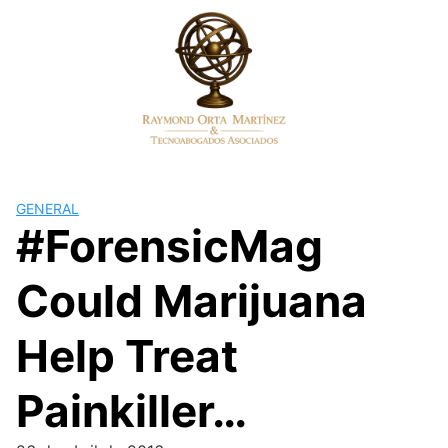
Skip
to
content
GENERAL
#ForensicMag
Could Marijuana
Help Treat
Painkiller…