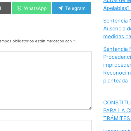
Autos de M
artir
Compartir
Compartir
Apelables?
l
WhatsApp
Telegram
en
en
Sentencia 
Ausencia d
medidas cau
ampos obligatorios están marcados con
*
Sentencia 
Procedencia
improceden
Reconocimi
planteada
CONSTITU
PARA LA C
TRÁMITES
Levantamie