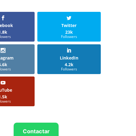
cebook
Twitter
1.8k
23k
llowers
Followers
tagram
LinkedIn
6.6k
4.2k
llowers
Followers
uTube
1.5k
llowers
Contactar