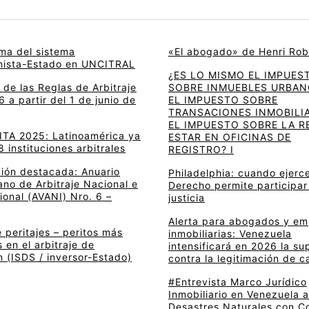
rma del sistema
«El abogado» de Henri Rob
onista-Estado en UNCITRAL
¿ES LO MISMO EL IMPUES
de las Reglas de Arbitraje
SOBRE INMUEBLES URBAN
 a partir del 1 de junio de
EL IMPUESTO SOBRE
TRANSACIONES INMOBILIA
EL IMPUESTO SOBRE LA R
 ITA 2025: Latinoamérica ya
ESTAR EN OFICINAS DE
8 instituciones arbitrales
REGISTRO? I
ción destacada: Anuario
Philadelphia: cuando ejerce
no de Arbitraje Nacional e
Derecho permite participar
ional (AVANI) Nro. 6 –
justicia
Alerta para abogados y e
 peritajes – peritos más
inmobiliarias: Venezuela
en el arbitraje de
intensificará en 2026 la su
n (ISDS / inversor-Estado)
contra la legitimación de c
#Entrevista Marco Jurídico
Inmobiliario en Venezuela 
Desastres Naturales con C