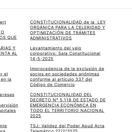
ert
CONSTITUCIONALIDAD de la LEY
ORGÁNICA PARA LA CELERIDAD Y
TO
OPTIMIZACIÓN DE TRÁMITES
OS QUE
ADMINISTRATIVOS
RIAS Y
Levantamiento del velo
ENTA AL
corporativo: Sala Constitucional
14-5-2025
Improcedencia de la exclusión de
r el
socios en sociedades anónimas
 en la
conforme al artículo 337 del
Código de Comercio
mpresas
CONSTITUCIONALIDAD DEL
DECRETO N° 5.118 DE ESTADO DE
pervisión
EMERGENCIA ECONÓMICA EN
apitales
TODO EL TERRITORIO NACIONAL
2025
ante
TSJ: Validez del Poder Apud Acta
ora
Telemático 27/2/2025