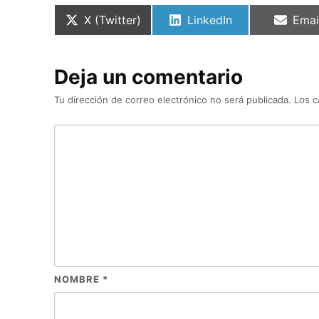
Compartir
Compartir
Comp
X (Twitter)
LinkedIn
Emai
en
en
en
Deja un comentario
Tu dirección de correo electrónico no será publicada.
Los c
NOMBRE
*