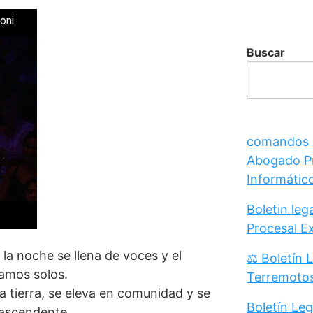
oni
Buscar
comandos /
Abogado Pr
Informátic
Boletin le
Procesal E
la noche se llena de voces y el
⚖️ Boletín 
amos solos.
Terremoto
la tierra, se eleva en comunidad y se
Boletín Leg
rascendente.