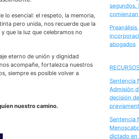
segundos. 
comienzan
 lo esencial: el respeto, la memoria,
inta pero unida, nos recuerde que la
Preanálisis
, y que la luz que celebramos no
incorporaci
abogados
aje eterno de unión y dignidad
l nos acompañe, fortalezca nuestros
RECURSOS
os, siempre es posible volver a
Sentencia N
Admisión d
decisión de
 guíen nuestro camino.
previament
Sentencia N
Menoscabo 
dictado en 