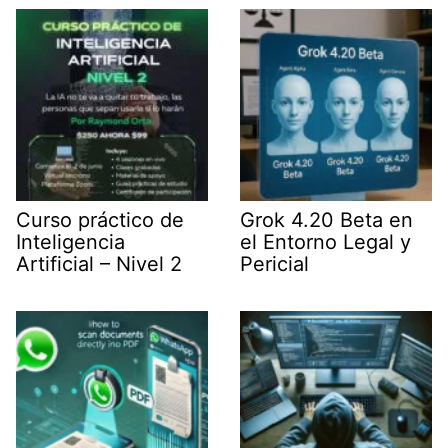
e
n
p
m
r
)
Curso práctico de
Grok 4.20 Beta en
Inteligencia
el Entorno Legal y
Artificial – Nivel 2
Pericial