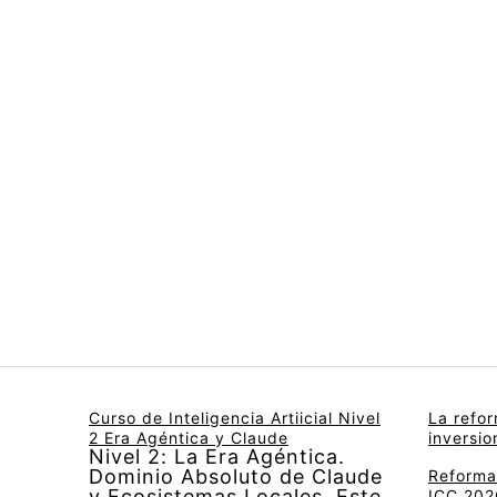
Curso de Inteligencia Artiicial Nivel
La refo
2 Era Agéntica y Claude
inversi
Nivel 2: La Era Agéntica.
Dominio Absoluto de Claude
Reforma 
y Ecosistemas Locales. Este
ICC 2026