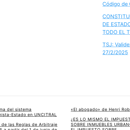
Código de
CONSTITUC
DE ESTAD
TODO EL 
TSJ: Valid
27/2/2025
rma del sistema
«El abogado» de Henri Rob
onista-Estado en UNCITRAL
¿ES LO MISMO EL IMPUES
de las Reglas de Arbitraje
SOBRE INMUEBLES URBAN
 a partir del 1 de junio de
EL IMPUESTO SOBRE