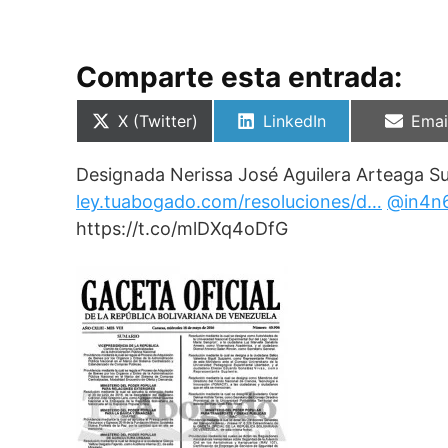
Comparte esta entrada:
Compartir
Compartir
Comp
X (Twitter)
LinkedIn
Emai
en
en
en
Designada Nerissa José Aguilera Arteaga S
ley.tuabogado.com/resoluciones/d…
@in4n
https://t.co/mlDXq4oDfG