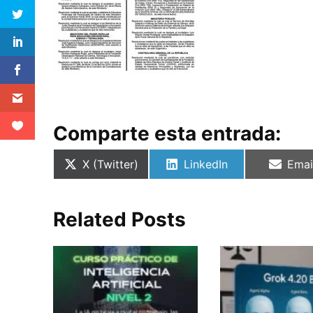
Comparte esta entrada:
Compartir
Compartir
Comp
X (Twitter)
LinkedIn
Emai
en
en
en
Related Posts