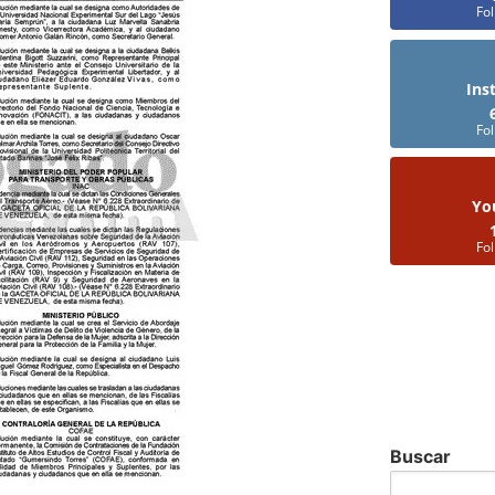
Fo
Ins
Fo
Yo
Fo
Buscar