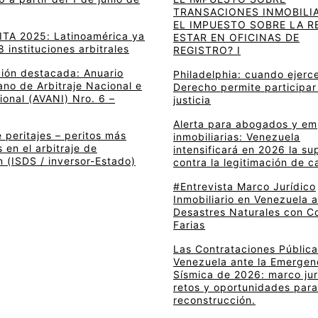
TRANSACIONES INMOBILIA
EL IMPUESTO SOBRE LA R
 ITA 2025: Latinoamérica ya
ESTAR EN OFICINAS DE
8 instituciones arbitrales
REGISTRO? I
ción destacada: Anuario
Philadelphia: cuando ejerce
no de Arbitraje Nacional e
Derecho permite participar
ional (AVANI) Nro. 6 –
justicia
Alerta para abogados y e
 peritajes – peritos más
inmobiliarias: Venezuela
en el arbitraje de
intensificará en 2026 la su
n (ISDS / inversor-Estado)
contra la legitimación de c
#Entrevista Marco Jurídico
Inmobiliario en Venezuela 
Desastres Naturales con C
Farias
Las Contrataciones Pública
Venezuela ante la Emergen
Sísmica de 2026: marco jur
retos y oportunidades para
reconstrucción.