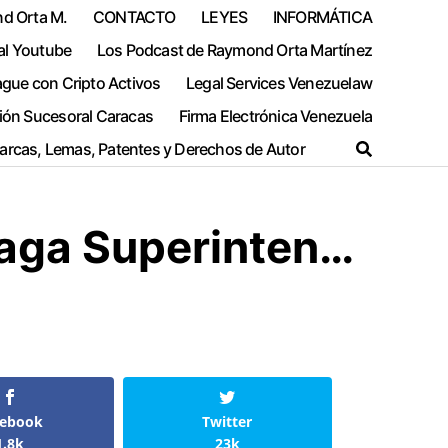
nd Orta M.
CONTACTO
LEYES
INFORMÁTICA
al Youtube
Los Podcast de Raymond Orta Martínez
ague con Cripto Activos
Legal Services Venezuelaw
ión Sucesoral Caracas
Firma Electrónica Venezuela
Marcas, Lemas, Patentes y Derechos de Autor
eaga Superinten…
cebook
Twitter
1.8k
23k