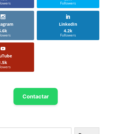
llowers
Followers
tagram
LinkedIn
6.6k
4.2k
llowers
Followers
uTube
1.5k
llowers
Contactar