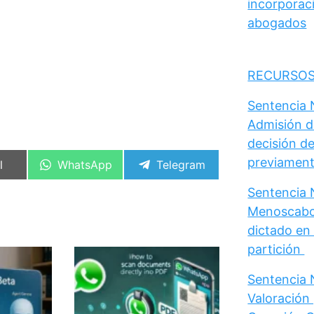
incorporaci
abogados
RECURSOS
Sentencia N
Admisión d
decisión de
previament
artir
Compartir
Compartir
l
WhatsApp
Telegram
en
en
Sentencia N
Menoscabo 
dictado en 
partición
Sentencia N
Valoración 