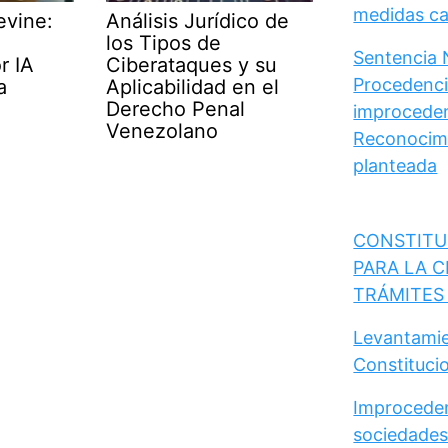
medidas cau
evine:
Análisis Jurídico de
los Tipos de
Sentencia 
r IA
Ciberataques y su
Procedencia
a
Aplicabilidad en el
Derecho Penal
improceden
Venezolano
Reconocimi
planteada
CONSTITU
PARA LA C
TRÁMITES
Levantamie
Constituci
Improceden
sociedades