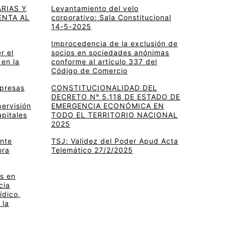
RIAS Y
Levantamiento del velo
ENTA AL
corporativo: Sala Constitucional
14-5-2025
Improcedencia de la exclusión de
r el
socios en sociedades anónimas
 en la
conforme al artículo 337 del
Código de Comercio
mpresas
CONSTITUCIONALIDAD DEL
DECRETO N° 5.118 DE ESTADO DE
pervisión
EMERGENCIA ECONÓMICA EN
apitales
TODO EL TERRITORIO NACIONAL
2025
ante
TSJ: Validez del Poder Apud Acta
ora
Telemático 27/2/2025
s en
cia
ídico,
 la