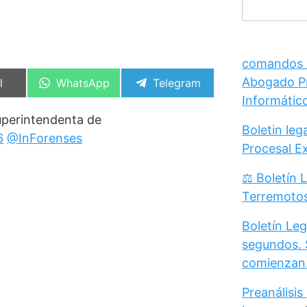
comandos /
Abogado Pr
artir
Compartir
Compartir
l
WhatsApp
Telegram
en
en
Informátic
uperintendenta de
Boletin le
6
@InForenses
Procesal E
⚖️ Boletín 
Terremoto
Boletín Leg
segundos. 
comienzan
Preanálisis