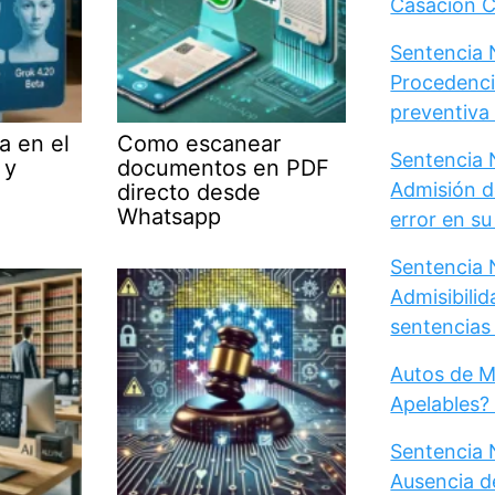
Casación Ci
Sentencia N
Procedenci
preventiva d
a en el
Como escanear
Sentencia N
 y
documentos en PDF
Admisión d
directo desde
Whatsapp
error en s
Sentencia N
Admisibili
sentencias 
Autos de M
Apelables?
Sentencia 
Ausencia d