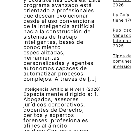
programa avanzado está
2026
orientado a profesionales
La Guía
que desean evolucionar
tiene 17
desde el uso convencional
de la inteligencia artificial
Publica
hacia la construcción de
Venezola
sistemas de trabajo
Internac
inteligentes, bases de
2025
conocimiento
especializadas,
Tipos de
herramientas
comunes 
personalizadas y agentes
inversió
autónomos capaces de
automatizar procesos
complejos. A través de […]
Inteligencia Artificial Nivel 1 (2026)
Especialmente dirigido a: 1.
Abogados, asesores
jurídicos corporativos,
docentes de Derecho,
peritos y expertos
forenses, profesionales
afines al ámbito
jurídico: Con este curso