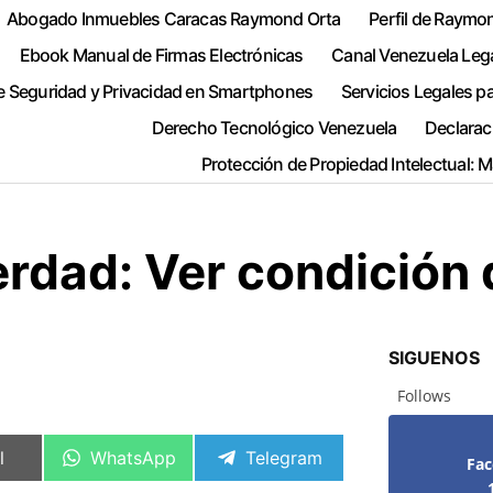
Abogado Inmuebles Caracas Raymond Orta
Perfil de Raymo
Ebook Manual de Firmas Electrónicas
Canal Venezuela Leg
e Seguridad y Privacidad en Smartphones
Servicios Legales p
Derecho Tecnológico Venezuela
Declarac
Protección de Propiedad Intelectual: 
erdad: Ver condición 
SIGUENOS
Follows
artir
Compartir
Compartir
l
WhatsApp
Telegram
Fa
en
en