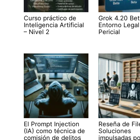
Curso práctico de
Grok 4.20 Bet
Inteligencia Artificial
Entorno Legal
– Nivel 2
Pericial
El Prompt Injection
Reseña de Fil
(IA) como técnica de
Soluciones
comisión de delitos
impulsadas po