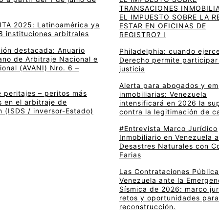
TRANSACIONES INMOBILIA
EL IMPUESTO SOBRE LA R
 ITA 2025: Latinoamérica ya
ESTAR EN OFICINAS DE
8 instituciones arbitrales
REGISTRO? I
ción destacada: Anuario
Philadelphia: cuando ejerce
no de Arbitraje Nacional e
Derecho permite participar
ional (AVANI) Nro. 6 –
justicia
Alerta para abogados y e
 peritajes – peritos más
inmobiliarias: Venezuela
en el arbitraje de
intensificará en 2026 la su
n (ISDS / inversor-Estado)
contra la legitimación de c
#Entrevista Marco Jurídico
Inmobiliario en Venezuela 
Desastres Naturales con C
Farias
Las Contrataciones Pública
Venezuela ante la Emergen
Sísmica de 2026: marco jur
retos y oportunidades para
reconstrucción.