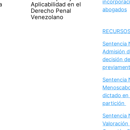
incorporaci
a
Aplicabilidad en el
abogados
Derecho Penal
Venezolano
RECURSOS
Sentencia N
Admisión d
decisión de
previament
Sentencia N
Menoscabo 
dictado en 
partición
Sentencia N
Valoración 