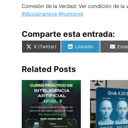
Comisión de la Verdad: Ver condición de la
#diccionariove
#humorve
Comparte esta entrada:
Compartir
Compartir
Comp
X (Twitter)
LinkedIn
Emai
en
en
en
Related Posts