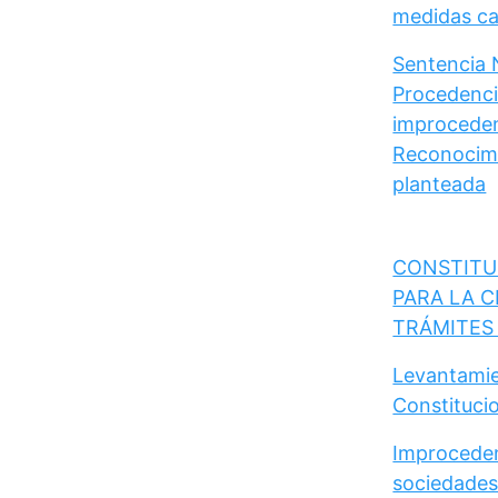
medidas cau
Sentencia 
Procedencia
improceden
Reconocimi
planteada
CONSTITU
PARA LA C
TRÁMITES
Levantamie
Constituci
Improceden
sociedades