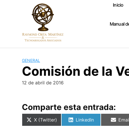
Skip
Inicio
to
content
Manual d
GENERAL
Comisión de la V
12 de abril de 2016
Comparte esta entrada:
Compartir
Compartir
Comp
X (Twitter)
LinkedIn
Emai
en
en
en