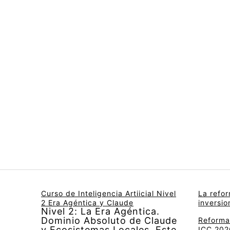
Curso de Inteligencia Artiicial Nivel
La refo
2 Era Agéntica y Claude
inversi
Nivel 2: La Era Agéntica.
Dominio Absoluto de Claude
Reforma 
y Ecosistemas Locales. Este
ICC 2026