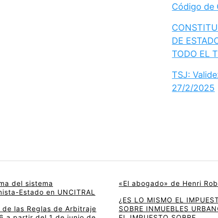
Código de
CONSTITUC
DE ESTAD
TODO EL 
TSJ: Valid
27/2/2025
rma del sistema
«El abogado» de Henri Rob
onista-Estado en UNCITRAL
¿ES LO MISMO EL IMPUES
de las Reglas de Arbitraje
SOBRE INMUEBLES URBAN
 a partir del 1 de junio de
EL IMPUESTO SOBRE