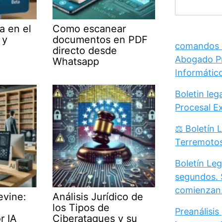
a en el
Como escanear
 y
documentos en PDF
comandos /
directo desde
Abogado Pr
Whatsapp
Informátic
Boletin le
Procesal E
⚖️ Boletín 
Terremoto
Boletín Leg
segundos. 
comienzan
evine:
Análisis Jurídico de
los Tipos de
Preanálisis
r IA
Ciberataques y su