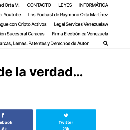
nd Orta M.
CONTACTO
LEYES
INFORMÁTICA
al Youtube
Los Podcast de Raymond Orta Martínez
ague con Cripto Activos
Legal Services Venezuelaw
ión Sucesoral Caracas
Firma Electrónica Venezuela
Marcas, Lemas, Patentes y Derechos de Autor
de la verdad…
cebook
Twitter
1.8k
23k