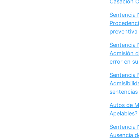
Casación Ci
Sentencia N
Procedenci
preventiva d
Sentencia N
Admisión d
error en s
Sentencia N
Admisibili
sentencias 
Autos de M
Apelables?
Sentencia 
Ausencia d