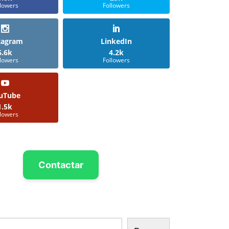
llowers
Followers
tagram
LinkedIn
6.6k
4.2k
llowers
Followers
uTube
1.5k
llowers
Contactar