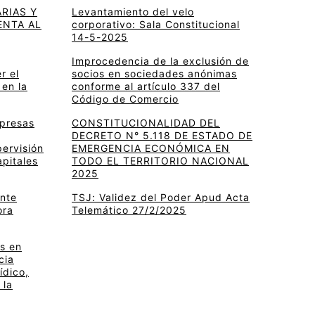
RIAS Y
Levantamiento del velo
ENTA AL
corporativo: Sala Constitucional
14-5-2025
Improcedencia de la exclusión de
r el
socios en sociedades anónimas
 en la
conforme al artículo 337 del
Código de Comercio
mpresas
CONSTITUCIONALIDAD DEL
DECRETO N° 5.118 DE ESTADO DE
pervisión
EMERGENCIA ECONÓMICA EN
apitales
TODO EL TERRITORIO NACIONAL
2025
ante
TSJ: Validez del Poder Apud Acta
ora
Telemático 27/2/2025
s en
cia
ídico,
 la