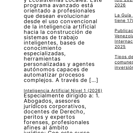
programa avanzado está
2026
orientado a profesionales
La Guía
que desean evolucionar
tiene 17
desde el uso convencional
de la inteligencia artificial
Publica
hacia la construcción de
Venezola
sistemas de trabajo
Internac
inteligentes, bases de
2025
conocimiento
especializadas,
Tipos de
herramientas
comunes 
personalizadas y agentes
inversió
autónomos capaces de
automatizar procesos
complejos. A través de […]
Inteligencia Artificial Nivel 1 (2026)
Especialmente dirigido a: 1.
Abogados, asesores
jurídicos corporativos,
docentes de Derecho,
peritos y expertos
forenses, profesionales
afines al ámbito
jurídico: Con este curso